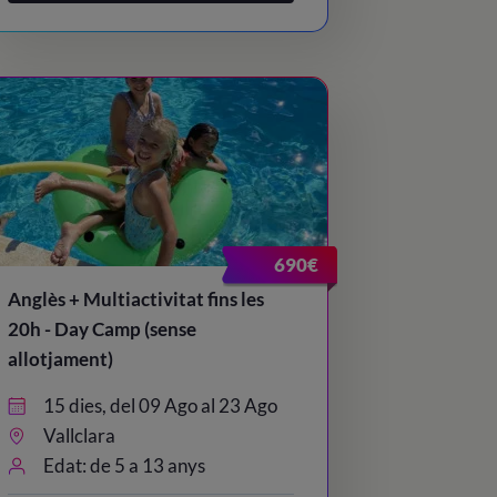
690€
Anglès + Multiactivitat fins les
20h - Day Camp (sense
allotjament)
15 dies, del 09 Ago al 23 Ago
Vallclara
Edat: de 5 a 13 anys