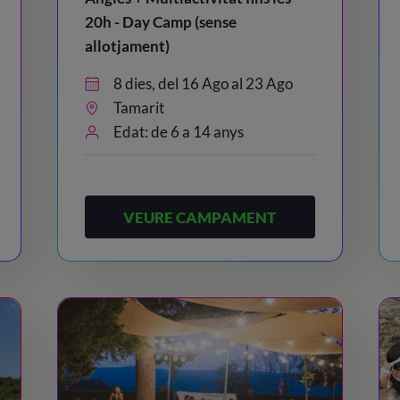
20h - Day Camp (sense
allotjament)
8 dies, del 16 Ago al 23 Ago
Tamarit
Edat: de 6 a 14 anys
VEURE CAMPAMENT