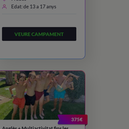
Edat: de 13 a 17 anys
VEURE CAMPAMENT
375€
Anglès + Multiactivitat fins les