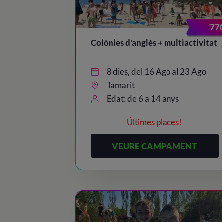
77
Colònies d'anglès + multiactivitat
8 dies, del 16 Ago al 23 Ago
Tamarit
Edat: de 6 a 14 anys
Últimes places!
VEURE CAMPAMENT