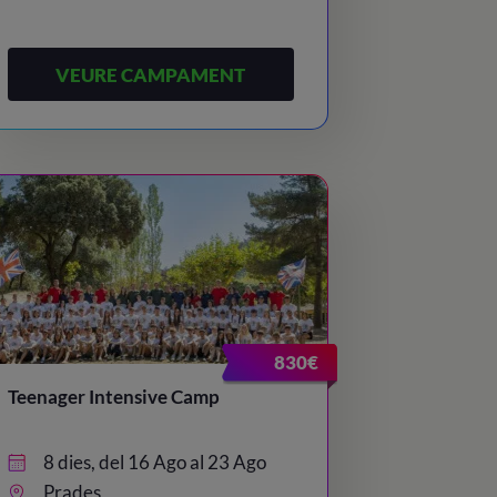
VEURE CAMPAMENT
830€
Teenager Intensive Camp
8 dies, del 16 Ago al 23 Ago
Prades