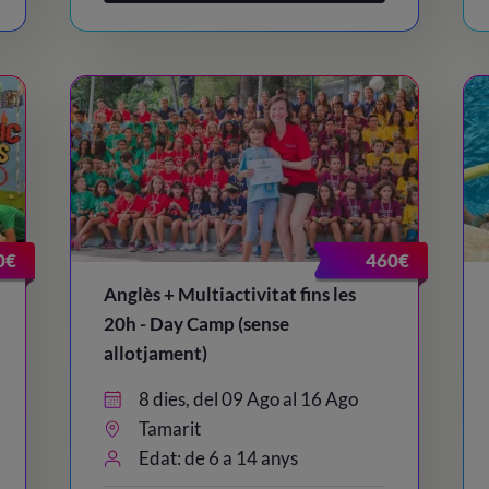
0€
460€
Anglès + Multiactivitat fins les
20h - Day Camp (sense
allotjament)
8 dies, del 09 Ago al 16 Ago
Tamarit
Edat: de 6 a 14 anys