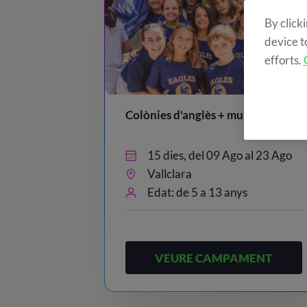
By click
device t
efforts.
1.36
Colònies d'anglès + multiactivitat
15 dies, del 09 Ago al 23 Ago
Vallclara
Edat: de 5 a 13 anys
VEURE CAMPAMENT