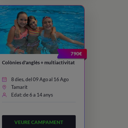
790€
Colònies d'anglès + multiactivitat
8 dies, del 09 Ago al 16 Ago
Tamarit
Edat: de 6 a 14 anys
VEURE CAMPAMENT