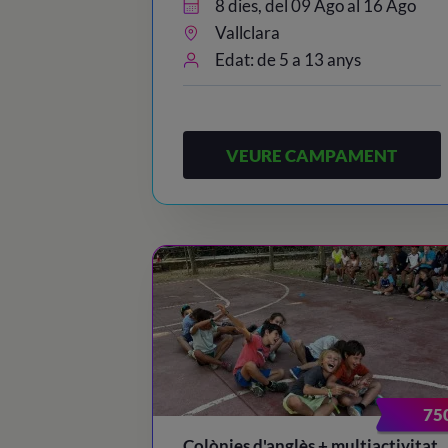
8 dies, del 09 Ago al 16 Ago
Vallclara
Edat: de 5 a 13 anys
VEURE CAMPAMENT
75
Colònies d'anglès + multiactivitat