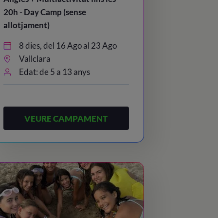
20h - Day Camp (sense
allotjament)
8 dies, del 16 Ago al 23 Ago
Vallclara
Edat: de 5 a 13 anys
VEURE CAMPAMENT