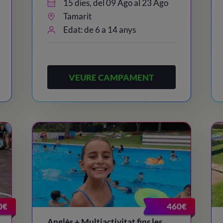
15 dies, del 09 Ago al 23 Ago
Tamarit
Edat: de 6 a 14 anys
VEURE CAMPAMENT
0€
460€
Anglès + Multiactivitat fins les