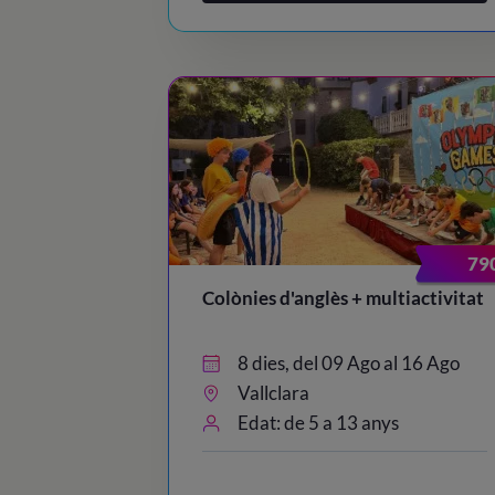
79
Colònies d'anglès + multiactivitat
8 dies, del 09 Ago al 16 Ago
Vallclara
Edat: de 5 a 13 anys