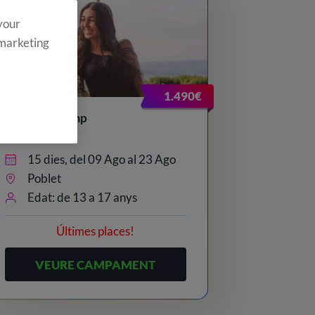
 your
 marketing
1.490€
Teenager Camp
15 dies, del 09 Ago al 23 Ago
Poblet
Edat: de 13 a 17 anys
Últimes places!
VEURE CAMPAMENT