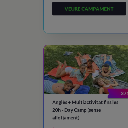
VEURE CAMPAMENT
37
Anglès + Multiactivitat fins les
20h - Day Camp (sense
allotjament)