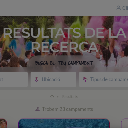
Cl
RESULTATS DE LA
RECERCA
BUSCA EL TEU CAMPAMENT
at
Ubicació
Tipus de campam
>
Resultats
Trobem 23 campaments