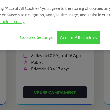
ing “Accept All Cookies”, you agree to the storing of cookies on
o enhance site navigation, analyze site usage, and assist in our
Cookies policy
0€
815€
Cookies Settings
Accept All Cookies
Teenager Camp
8 dies, del 09 Ago al 16 Ago
Poblet
Edat: de 13 a 17 anys
VEURE CAMPAMENT