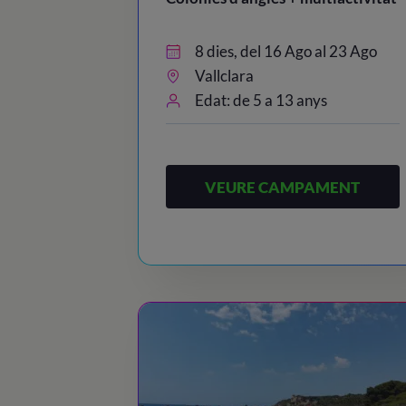
8 dies, del 16 Ago al 23 Ago
Vallclara
Edat: de 5 a 13 anys
VEURE CAMPAMENT