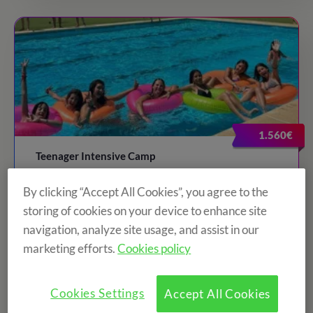
1.560€
Teenager Intensive Camp
By clicking “Accept All Cookies”, you agree to the
15 días, del 09 Ago al 23 Ago
storing of cookies on your device to enhance site
Prades
navigation, analyze site usage, and assist in our
Edad: de 13 a 17 años
marketing efforts.
Cookies policy
Cookies Settings
Accept All Cookies
VER CAMPAMENTO