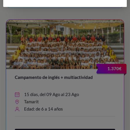
1.370€
Campamento de inglés + multiactividad
15 días, del 09 Ago al 23 Ago
Tamarit
Edad: de 6 a 14 años