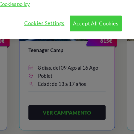
Cookies policy
Cookies Settings
Accept All Cookies
0€
815€
Teenager Camp
8 días, del 09 Ago al 16 Ago
Poblet
Edad: de 13 a 17 años
VER CAMPAMENTO