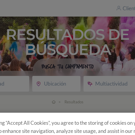
Clien
RESULTADOS DE
BÚSQUEDA
BUSCA TU CAMPAMENTO
ad
Ubicación
Multiactividad
>
Resultados
Encontramos 12 campamentos
ing “Accept All Cookies”, you agree to the storing of cookies on
o enhance site navigation, analyze site usage, and assist in our