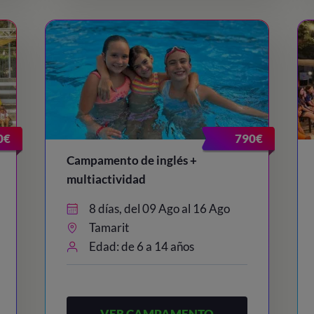
0€
790€
Campamento de inglés +
multiactividad
8 días, del 09 Ago al 16 Ago
Tamarit
Edad: de 6 a 14 años
VER CAMPAMENTO