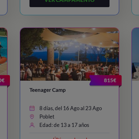
0€
815€
Teenager Camp
8 días, del 16 Ago al 23 Ago
Poblet
Edad: de 13 a 17 años