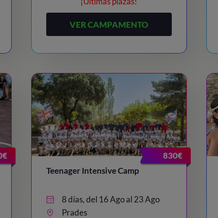
¡Últimas plazas!
VER CAMPAMENTO
0€
830€
Teenager Intensive Camp
8 días, del 16 Ago al 23 Ago
Prades