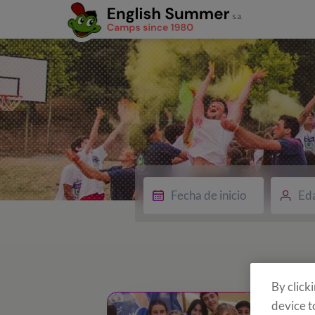
Ed
By click
device t