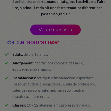
multi-activitats:
esports, manualitats, jocs i activitats a l'aire
lliure, piscina... i cada nit una festa temàtica diferent per
passar-ho genial!
Veure cursos
Tot el que necessites saber
Edats:
de 5 a 15 anys.
Allotjament:
habitacions compartides (4 i 6)
equipades amb armaris.
Instal·lacions:
tot tipus d'instal·lacions esportives
(bàsquet, futbol, piscina, tenis...), sala de professors,
sales de reunions, internet, menjador, teatre,
discoteca, infermeria...
Classes:
10 - 12 alumnes amb professors nadius.