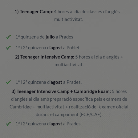
1) Teenager Camp:
4 hores al dia de classes d'anglès +
multiactivitat.
1ª quinzena de
julio
a Prades
1ª i 2ª quinzena d'
agost
a Poblet.
2) Teenager Intensive Camp:
5 hores al dia d'anglès +
multiactivitat.
1ª i 2ª quinzena d'
agost
a Prades.
3) Teenager Intensive Camp + Cambridge Exam:
5 hores
d'anglès al dia amb preparació específica pels exàmens de
Cambridge + multiactivitat + realització de l'examen oficial
durant el campament (FCE/CAE).
1ª i 2ª quinzena d'
agost
a Prades.