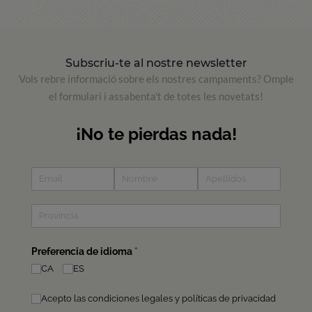
Subscriu-te al nostre newsletter
Vols rebre informació sobre els nostres campaments? Omple
el formulari i assabenta't de totes les novetats!