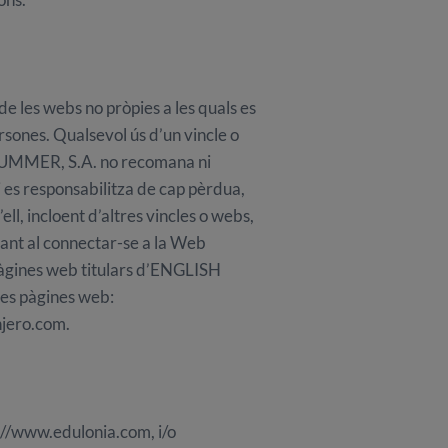
les webs no pròpies a les quals es
rsones. Qualsevol ús d’un vincle o
SH SUMMER, S.A. no recomana ni
 es responsabilitza de cap pèrdua,
ell, incloent d’altres vincles o webs,
, tant al connectar-se a la Web
pàgines web titulars d’ENGLISH
es pàgines web:
njero.com.
://www.edulonia.com, i/o