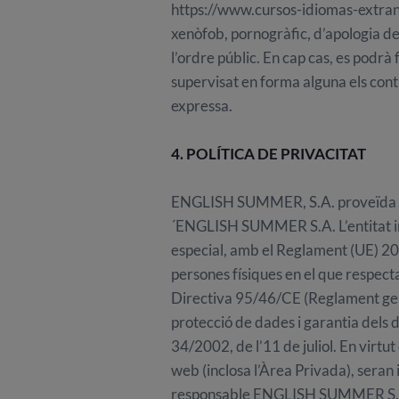
https://www.cursos-idiomas-extran
xenòfob, pornogràfic, d’apologia del
l’ordre públic. En cap cas, es podr
supervisat en forma alguna els contin
expressa.
4. POLÍTICA DE PRIVACITAT
ENGLISH SUMMER, S.A. proveïda de 
´ENGLISH SUMMER S.A. L’entitat in
especial, amb el Reglament (UE) 201
persones físiques en el que respecta
Directiva 95/46/CE (Reglament gen
protecció de dades i garantia dels dr
34/2002, de l’11 de juliol. En virtu
web (inclosa l’Àrea Privada), sera
responsable ENGLISH SUMMER S.A., a