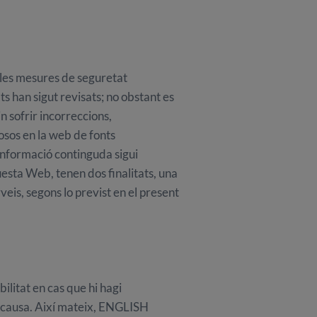
es mesures de seguretat
ts han sigut revisats; no obstant es
n sofrir incorreccions,
osos en la web de fonts
informació continguda sigui
esta Web, tenen dos finalitats, una
rveis, segons lo previst en el present
itat en cas que hi hagi
la causa. Així mateix, ENGLISH