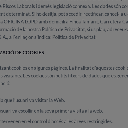
Riscos Laborals i demés legislació connexa. Les dades són confi
 determinat. Si ho desitja, pot accedir, rectificar, cancel·la 
 a la OFICINA LOPD amb domicili a Finca Tamarit, Carretera Ca
ió de la nostra Política de Privacitat, si us plau, adreceu-vo
a l´enllaç on s´indica: Política de Privacitat.
IZACIÓ DE COOKIES
zant cookies en algunes pàgines. La finalitat d’aquestes cookie
res visitants. Les cookies són petits fitxers de dades que es gene
ació:
a que l’usuari va visitar la Web.
suari va escollir en la seva primera visita a la web.
tervenen en el control d’accés a les àrees restringides.