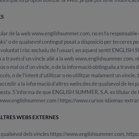
KS
ar de la web www.englishsummer.com, no es fa responsable de 
nks” o de qualsevol contingut posat a disposició per terceres pe
 voluntat i risc exclusiu de l’usuari, en aquest sentit ENGLI
 a través d’un vincle aliè a la web www.englishsummer.com, ni
ús o mal ús d’un vincle, o de la informació obtinguda a través d’
’accés, o de l’intent d’utilitzar o no utilitzar malament un vincle
edir a la informació d’altres webs des de qualsevol de les 
sta. S´informa de que ENGLISH SUMMER, S.A. es titular de l
/www.englishsummer.com i https://www.cursos-idiomas-extra
’ALTRES WEBS EXTERNES
 qualsevol dels vincles https://www.englishsummer.com, https