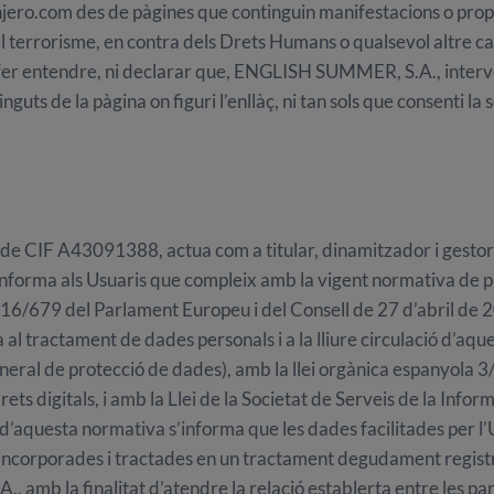
jero.com des de pàgines que continguin manifestacions o prop
 terrorisme, en contra dels Drets Humans o qualsevol altre caràct
à fer entendre, ni declarar que, ENGLISH SUMMER, S.A., intervé
guts de la pàgina on figuri l’enllàç, ni tan sols que consenti la
CIF A43091388, actua com a titular, dinamitzador i gestor 
forma als Usuaris que compleix amb la vigent normativa de pr
6/679 del Parlament Europeu i del Consell de 27 d’abril de 20
 al tractament de dades personals i a la lliure circulació d’aqu
eral de protecció de dades), amb la llei orgànica espanyola
ets digitals, i amb la Llei de la Societat de Serveis de la Infor
t d’aquesta normativa s’informa que les dades facilitades per l’
n incorporades i tractades en un tractament degudament regist
mb la finalitat d’atendre la relació establerta entre les par