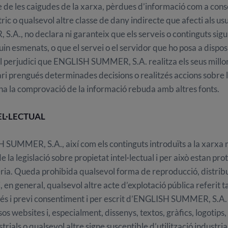
de les caigudes de la xarxa, pèrdues d’informació com a con
tric o qualsevol altre classe de dany indirecte que afecti als 
 no declara ni garanteix que els serveis o continguts sigui
guin esmenats, o que el servei o el servidor que ho posa a disposi
el perjudici que ENGLISH SUMMER, S.A. realitza els seus millor
ari prengués determinades decisions o realitzés accions sobre l
na la comprovació de la informació rebuda amb altres fonts.
TEL·LECTUAL
 SUMMER, S.A., així com els continguts introduïts a la xarxa 
 la legislació sobre propietat intel·lectual i per això estan prote
èria. Queda prohibida qualsevol forma de reproducció, distrib
, en general, qualsevol altre acte d’explotació pública referit 
prés i previ consentiment i per escrit d’ENGLISH SUMMER, S.A. 
s websites i, especialment, dissenys, textos, gràfics, logotips
rials o qualsevol altre signe susceptible d’utilització industria