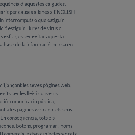
seqüència d’aquestes caigudes,
usuaris per causes alienes a ENGLISH
n interromputs o que estiguin
ció estiguin lliures de virus o
s esforços per evitar aquesta
a base de la informació inclosa en
mitjançant les seves pàgines web,
gits per les lleis i convenis
ució, comunicació pública,
tant a les pàgines web com els seus
En conseqüència, tots els
, icones, botons, programari, noms
l i comercial estan subjectes a drets