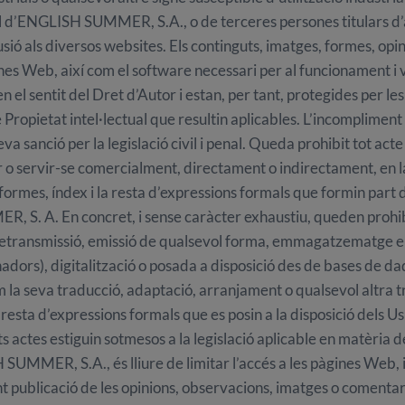
rial d’ENGLISH SUMMER, S.A., o de terceres persones titulars d
ió als diversos websites. Els continguts, imatges, formes, opini
nes Web, així com el software necessari per al funcionament i 
n el sentit del Dret d’Autor i estan, per tant, protegides per le
 Propietat intel·lectual que resultin aplicables. L’incompliment
 seva sanció per la legislació civil i penal. Queda prohibit tot act
r o servir-se comercialment, directament o indirectament, en la
 formes, índex i la resta d’expressions formals que formin par
, S. A. En concret, i sense caràcter exhaustiu, queden prohib
, retransmissió, emissió de qualsevol forma, emmagatzematge en 
nadors), digitalització o posada a disposició des de bases de d
la seva traducció, adaptació, arranjament o qualsevol altra 
 resta d’expressions formals que es posin a la disposició dels Us
 actes estiguin sotmesos a la legislació aplicable en matèria de 
UMMER, S.A., és lliure de limitar l’accés a les pàgines Web, i a
 publicació de les opinions, observacions, imatges o comentaris