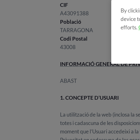
CIF
By click
A43091388
device t
Població
efforts.
TARRAGONA
Codi Postal
43008
INFORMACIÓ GENERAL DE PRI
ABAST
1. CONCEPTE D’USUARI
La utilització de la web (inclosa la 
totes i cadascuna de les disposici
moment que l’Usuari accedeixi a la 
Privacitat en cadascuna de les ocasi