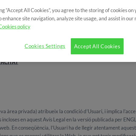
ing “Accept All Cookies”, you agree to the storing of cookies on
o enhance site navigation, analyze site usage, and assist in our
Cookies policy
Cookies Settings
Accept All Cookies
VACITAT
seva àrea privada) atribueix la condició d’Usuari, i implica l’acc
ons incloses en aquest Avís Legal en la versió publicada per E
web. En conseqüència, l’Usuari ha de llegir atentament aquest A
ons que es proposi utilitzar la Web, ja que pot tenir modificaci