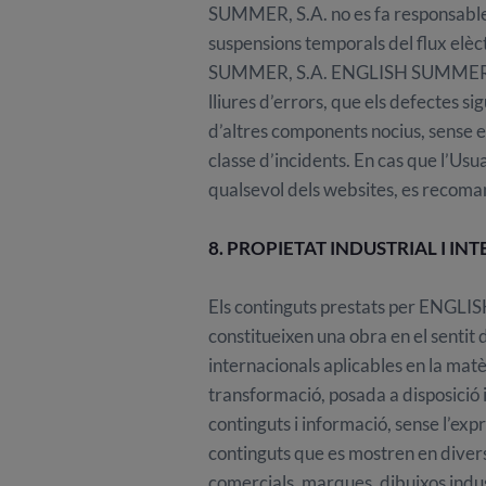
SUMMER, S.A. no es fa responsable 
suspensions temporals del flux elèc
SUMMER, S.A. ENGLISH SUMMER, S.A.,
lliures d’errors, que els defectes si
d’altres components nocius, sense 
classe d’incidents. En cas que l’Usu
qualsevol dels websites, es recoma
8. PROPIETAT INDUSTRIAL I IN
Els continguts prestats per ENGLISH
constitueixen una obra en el sentit de
internacionals aplicables en la mat
transformació, posada a disposició i
continguts i informació, sense l’ex
continguts que es mostren en diverso
comercials, marques, dibuixos indust