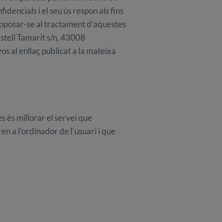
dencials i el seu ús respon als fins
u oposar-se al tractament d’aquestes
stell Tamarit s/n, 43008
s al enllaç publicat a la mateixa
s és millorar el servei que
ren a l’ordinador de l’usuari i que