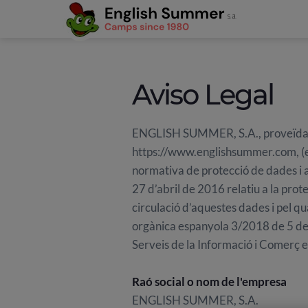
Aviso Legal
ENGLISH SUMMER, S.A., proveïda de
https://www.englishsummer.com, (e
normativa de protecció de dades i 
27 d’abril de 2016 relatiu a la prot
circulació d’aquestes dades i pel q
orgànica espanyola 3/2018 de 5 de d
Serveis de la Informació i Comerç el
Raó social o nom de l'empresa
ENGLISH SUMMER, S.A.