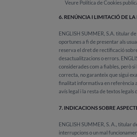
Veure Política de Cookies publ
6. RENÚNCIA I LIMITACIÓ DE L
ENGLISH SUMMER, S.A. titular de 
oportunes a fi de presentar als usua
reserva el dret de rectificació sobr
desactualitzacions o errors. ENGLIS
considerades com a fiables, però si
correcta, no garanteix que sigui ex
finalitat informativa en referència a 
avís legal i la resta de textos legals
7. INDICACIONS SOBRE ASPECT
ENGLISH SUMMER, S. A., titular de
interrupcions o un mal funcionament 