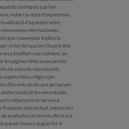
’aquests continguts que han
ons, índex i la resta d’expressions
visualització d’aquestes webs,
s convencions internacionals i
 del que s’assenyala implica la
e per virtut del qual els Usuaris dels
 seva totalitat o parcialment, de
t de les pàgines Web sense permís
its els actes de reproducció,
suports físics o lògics (per
ades diferents de les que pertanyen
transformació de les esmentades
uaris mitjançant els serveis o
Propietat intel·lectual, industrial o
ls productes i/o serveis oferts a la
 que els Usuaris puguin fer-li