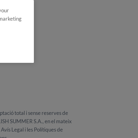
 your
 marketing
eptació total i sense reserves de
NGLISH SUMMER S.A., en el mateix
vís Legal i les Polítiques de
ons.