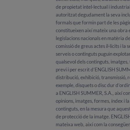
de propietat intel·lectual i indust
autoritzat degudament la seva inclus
formals que formin part de les pàgi
constitueixen així mateix una obra e
legislacions nacionals en matèria de
comissió de greus actes il·lícits i la
serveis o continguts puguin explota
qualsevol dels continguts, imatges,
previ i per escrit d’ENGLISH SUMMER
distribució, exhibició, transmissió
exemple, disquets o disc dur d’ordi
a ENGLISH SUMMER, S.A., així com 
opinions, imatges, formes, índex i la
continguts, en la mesura que aquests
de protecció de la imatge. ENGLISH S
mateixa web, així com la consegüent