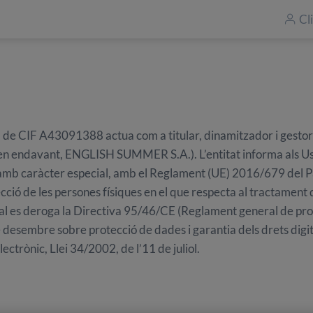
Cl
 CIF A43091388 actua com a titular, dinamitzador i gestor 
n endavant, ENGLISH SUMMER S.A.). L’entitat informa als Us
amb caràcter especial, amb el Reglament (UE) 2016/679 del P
ecció de les persones físiques en el que respecta al tractament d
ual es deroga la Directiva 95/46/CE (Reglament general de prot
esembre sobre protecció de dades i garantia dels drets digitals
ectrònic, Llei 34/2002, de l’11 de juliol.