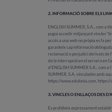
2. INFORMACIÓ SOBRE ELS LIN
ENGLISH SUMMER, S.A., com a titul
pugui accedir mitjançant vincles “li
accés a una web no pròpia es fa per
garanteix cap informació obtinguda
reclamació o perjudici derivats de l’
de la interrupció en el servei o en l
d’ENGLISH SUMMER S.A., com a l’acc
SUMMER, S.A. vinculades amb aque
https://www.edulonia.com, https:/
3. VINCLES O ENLLAÇOS DES D
Es prohibeix expressament establir