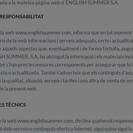
icada a la mateixa pàgina web d´ENGLISH SUMMER S.A.
A RESPONSABILITAT
la web www.englishsummer.com, informa que en tot moment l
ris de la web informacions i serveis adequats, certs i actualitza
e aquells aspectes que, eventualment i de forma fortuïta, pugui
H SUMMER, S.A, ha obtingut la informació i els materials incl
 bé s’han pres les mesures corresponents per assegurar que la 
acta o actualitzada. També s’adverteix que els continguts d’aqu
la qualitat, situació, serveis i tarifes i una altra de venta de se
 de la present web.
ES TÈCNICS
 la web www.englishsummer.com, declina qualsevol responsabil
dels serveis o continguts oferts a Internet, sigui quina sigui 