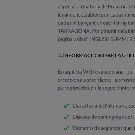
especial en matèria de Prevenció de 
legalment establerts en cada moment
dades mitjançant un escrit dirigit
TARRAGONA. Per obtenir més informac
pàgina web d'ENGLISH SUMMER S.A., 
5. INFORMACIÓ SOBRE LA UTIL
En aquesta Web es poden anar utilit
ofereixen als seus clients i als nost
permeten obtenir la següent inform
Data i hora de l’última vegad
Disseny de continguts que l’u
Elements de seguretat que in