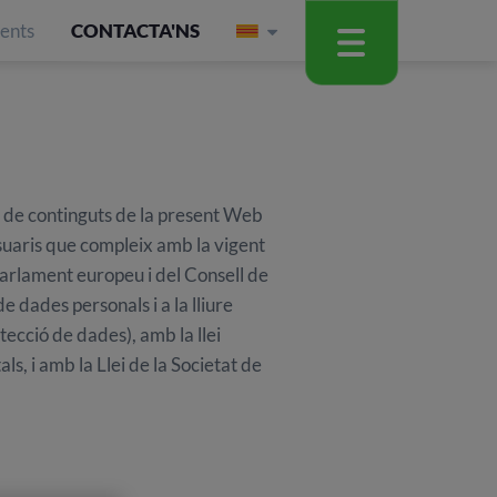
ients
CONTACTA'NS
de continguts de la present Web
uaris que compleix amb la vigent
arlament europeu i del Consell de
e dades personals i a la lliure
ecció de dades), amb la llei
, i amb la Llei de la Societat de