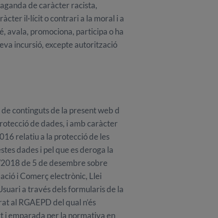
aganda de caràcter racista,
er il·lícit o contrari a la moral i a
, avala, promociona, participa o ha
 seva incursió, excepte autorització
de continguts de la present web d
otecció de dades, i amb caràcter
16 relatiu a la protecció de les
estes dades i pel que es deroga la
 3/2018 de 5 de desembre sobre
mació i Comerç electrònic, Llei
Usuari a través dels formularis de la
rat al RGAEPD del qual n’és
t i emparada per la normativa en