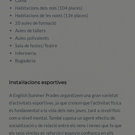
Cuina
Habitacions dels nois (104 places)
Habitacions de les noies (136 places)
20 aules de formació
Aules de tallers
Aules polivalents
Sala de festes/Teatre
Infermeria
Bugaderia
Instal·lacions esportives
A English Summer Prades organitzem una gran varietat
d’activitats esportives, ja que creiem que l’activitat física
és fundamental a la vida dels més joves, tant a nivell físic
com a nivell mental. També suposa un agent efectiu de
socialització y de relació entre els nens i nenes que fa que
els seus vincles es reforcin i guanyin confiança en ells