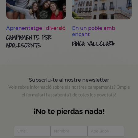
Aprenentatge i diversió
En un poble amb
encant
CAMPAMENTS PER
FINCA VALLCLARA
ADOLESCENTS
Subscriu-te al nostre newsletter
Vols rebre informació sobre els nostres campaments? Omple
el formulari i assabenta't de totes les novetats!