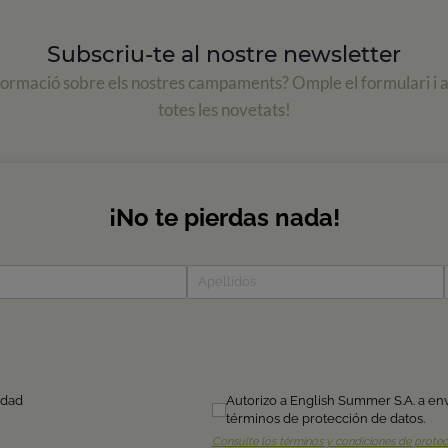
Subscriu-te al nostre newsletter
formació sobre els nostres campaments? Omple el formulari i 
totes les novetats!