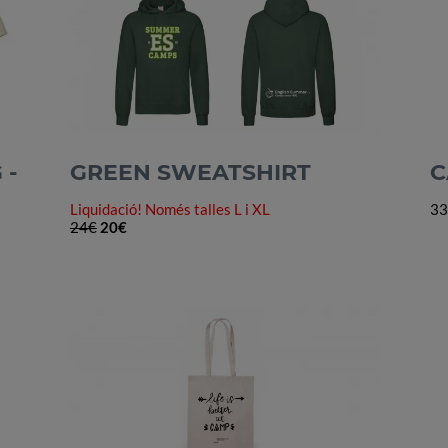
 -
GREEN
SWEATSHIRT
C
Liquidació! Només talles L i XL
33
24€
20€