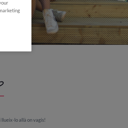
 your
 marketing
P
llueix-lo allà on vagis!