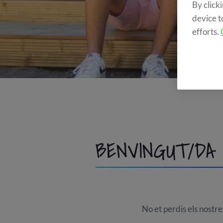
By click
device t
efforts.
BENVINGUT/DA
No et perdis els nostre