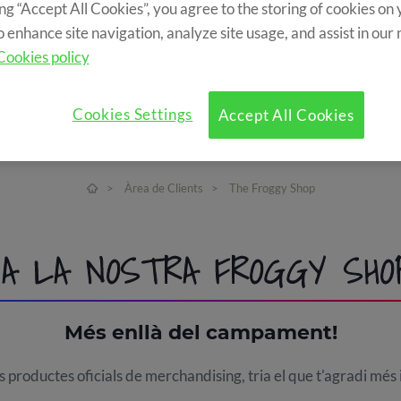
ing “Accept All Cookies”, you agree to the storing of cookies on
o enhance site navigation, analyze site usage, and assist in our
Cookies policy
Cookies Settings
Accept All Cookies
>
Àrea de Clients
>
The Froggy Shop
 A LA NOSTRA FROGGY SHO
Més enllà del campament!
s productes oficials de merchandising, tria el que t'agradi més i 