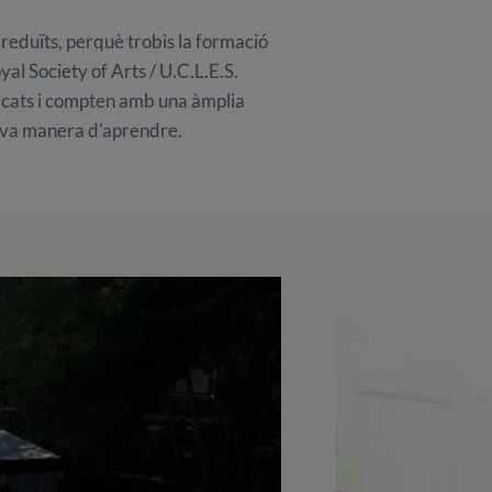
 reduïts, perquè trobis la formació
al Society of Arts / U.C.L.E.S.
iﬁcats i compten amb una àmplia
teva manera d'aprendre.