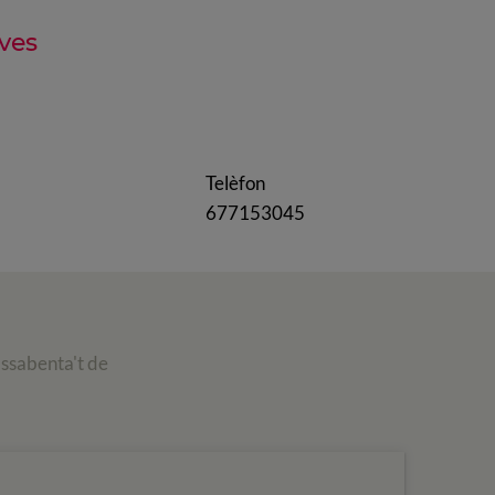
ves
Telèfon
677153045
assabenta't de