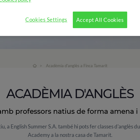
Cookies Settings
Accept All Cookies
>
Acadèmia d'anglès a Finca Tamarit
ACADÈMIA D'ANGLÈS
amb professors natius de forma amena i 
tiu, a English Summer S.A. també hi pots fer classes d'anglès 
Academy a la nostra casa de Tamarit.