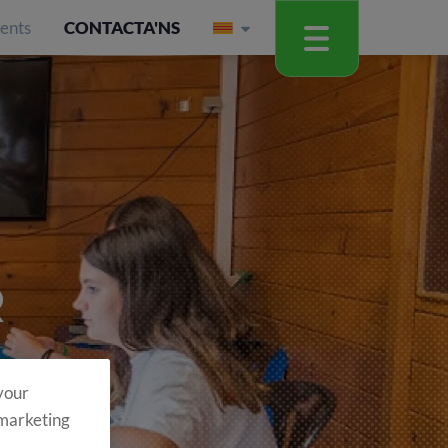
ients
CONTACTA'NS
R
 your
 marketing