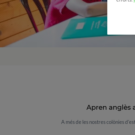
Apren anglès 
A més de les nostres colònies d'es