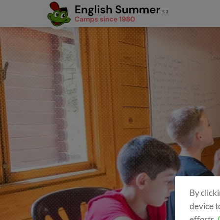
By click
device t
efforts.