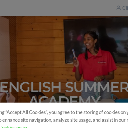
Cl
ENGLISH SUMME
ACADEMY
ing “Accept All Cookies”, you agree to the storing of cookies on
o enhance site navigation, analyze site usage, and assist in our
Cookies policy