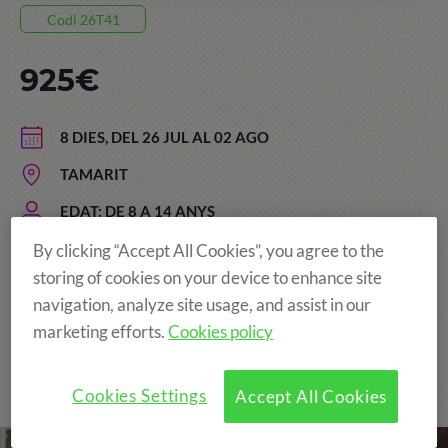
Codi 26T41
925€
8 DIES, DEL 26 JUL AL 02 AGO
TAMARIT
EDAT: DE 8 A 14 ANYS
By clicking “Accept All Cookies”, you agree to the
storing of cookies on your device to enhance site
Colònies d'anglès + cuina
navigation, analyze site usage, and assist in our
marketing efforts.
Cookies policy
Cookies Settings
Accept All Cookies