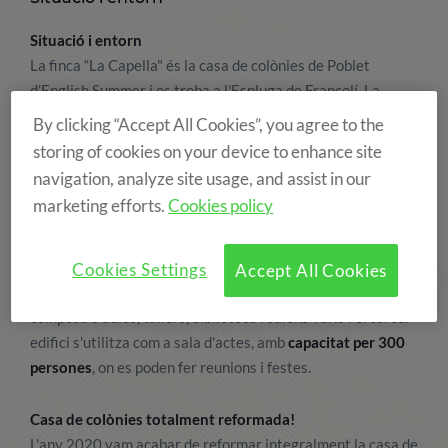
Situació i entorn
La finca “La Capella" és la casa de colònies de Poblet
d’English Summer i es troba a l'Espluga de Francolí, La
Conca de Barberà, al paratge denominat "Les Masies"
molt
By clicking “Accept All Cookies”, you agree to the
a prop del Monstir de Poblet
. La residència de colònies
storing of cookies on your device to enhance site
d'idiomes disposa d'
amplis jardins i boscos
que s'ajunten
navigation, analyze site usage, and assist in our
amb el parc natural "La Pena", de gran bellesa visual.
marketing efforts.
Cookies policy
El clàssic i famós hotel balneari per colònies d'estiu i
campaments d'idiomes es composa de
tres edificis
. El
Cookies Settings
Accept All Cookies
complexe principal acull la residència, el segon edifici es
composa d'aules, tallers, biblioteca i salons varis i el tercer
edifici s'utilitza com a sala d'actes, amb
capacitat per 300
persones
, on es poden fer reunions i festes.
Casa de colònies totalment reformada!
L'any 2020 vam acabar de reformar integralment la casa de