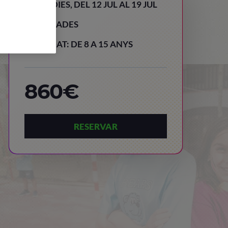
8 DIES, DEL 12 JUL AL 19 JUL
PRADES
EDAT: DE 8 A 15 ANYS
860€
RESERVAR