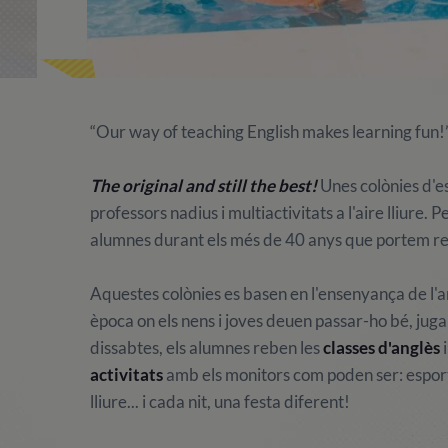
“Our way of teaching English makes learning fun!
The original and still the best!
Unes colònies d'e
professors nadius i multiactivitats a l'aire lliure
alumnes durant els més de 40 anys que portem rea
Aquestes colònies es basen en l'ensenyança de l'an
època on els nens i joves deuen passar-ho bé, jugar i 
dissabtes, els alumnes reben les
classes d'anglès
i
activitats
amb els monitors com poden ser: esports, 
lliure... i cada nit, una festa diferent!