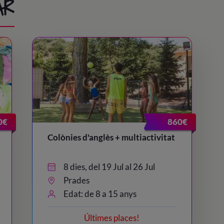
AR
0€
860€
Colònies d'anglès + multiactivitat
8 dies, del 19 Jul al 26 Jul
Prades
Edat: de 8 a 15 anys
Últimes places!