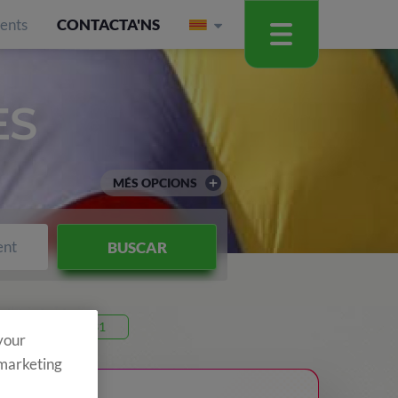
ients
CONTACTA'NS
ES
MÉS OPCIONS
ent
BUSCAR
Codi 26P31
 your
 marketing