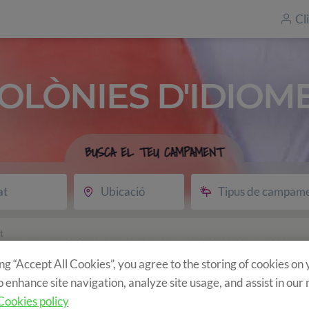
Cl
OLÒNIES D'IDIOM
BUSCA EL TEU CAMPAMENT
at
Ubicació
Tipus de campam
t
 multiactivitat
ing “Accept All Cookies”, you agree to the storing of cookies on
o enhance site navigation, analyze site usage, and assist in our
Cookies policy
u?
Programa
Activitats opcionals