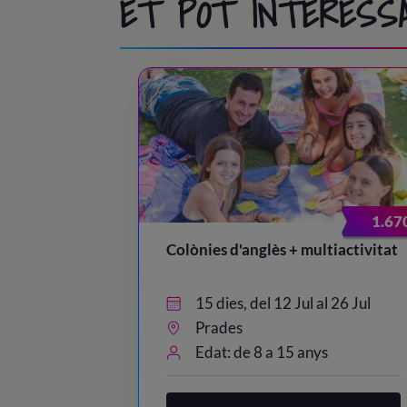
ET POT INTERESS
1.67
Colònies d'anglès + multiactivitat
15 dies, del 12 Jul al 26 Jul
Prades
Edat: de 8 a 15 anys