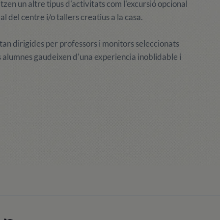
tzen un altre tipus d'activitats com l'excursió opcional
 del centre i/o tallers creatius a la casa.
an dirigides per professors i monitors seleccionats
ls alumnes gaudeixen d'una experiencia inoblidable i