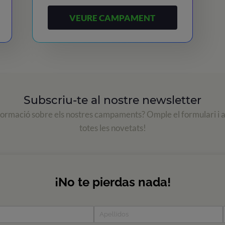
VEURE CAMPAMENT
Subscriu-te al nostre newsletter
formació sobre els nostres campaments? Omple el formulari i 
totes les novetats!