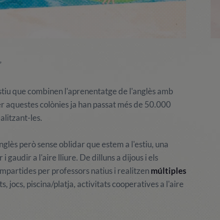
”
stiu que combinen l'aprenentatge de l'anglès amb
. Per aquestes colònies ja han passat més de 50.000
litzant-les.
glès però sense oblidar que estem a l'estiu, una
gaudir a l'aire lliure. De dilluns a dijous i els
mpartides per professors natius i realitzen
múltiples
jocs, piscina/platja, activitats cooperatives a l'aire