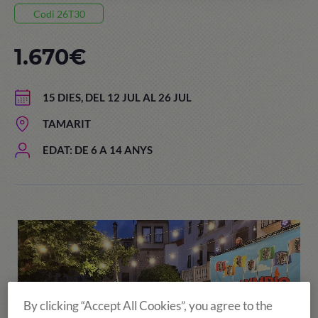
Codi 26T30
1.670€
15 DIES, DEL 12 JUL AL 26 JUL
TAMARIT
EDAT: DE 6 A 14 ANYS
By clicking “Accept All Cookies”, you agree to the