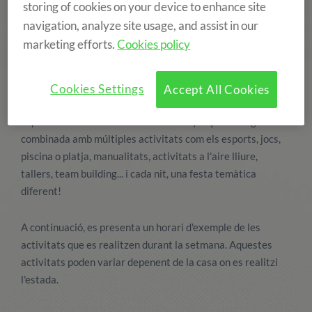
storing of cookies on your device to enhance site
navigation, analyze site usage, and assist in our
marketing efforts.
Cookies policy
Cookies Settings
Accept All Cookies
Aquestes colònies es basen en l'ensenyança de l'anglès
combinada amb múltiples activitats com els esports, jocs,
piscina o platja, manualitats, activitats a l'aire lliure,
tallers, team building... i cada nit, una festa temàtica
diferent!
A continuació, es presenta un horari d'exemple de les
activitats que es realitzen durant la setmana. Aquestes
activitats poden variar depenent de la casa on es realitzi
l'estada.