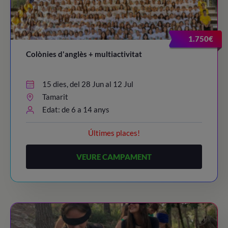
20:30 – 21:30
/ Dinner time!
21:45 - 22:45
/ Night Party!
1.750€
23:00
/ Lights out
Colònies d'anglès + multiactivitat
15 dies, del 28 Jun al 12 Jul
Tamarit
Edat: de 6 a 14 anys
Últimes places!
VEURE CAMPAMENT