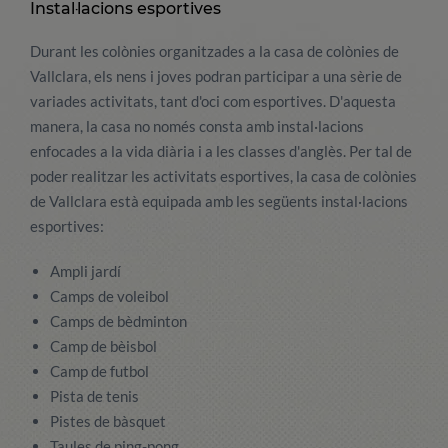
Instal·lacions esportives
Durant les colònies organitzades a la casa de colònies de
Vallclara, els nens i joves podran participar a una sèrie de
variades activitats, tant d'oci com esportives. D'aquesta
manera, la casa no només consta amb instal·lacions
enfocades a la vida diària i a les classes d'anglès. Per tal de
poder realitzar les activitats esportives, la casa de colònies
de Vallclara està equipada amb les següents instal·lacions
esportives:
Ampli jardí
Camps de voleibol
Camps de bèdminton
Camp de bèisbol
Camp de futbol
Pista de tenis
Pistes de bàsquet
Taules de ping-pong