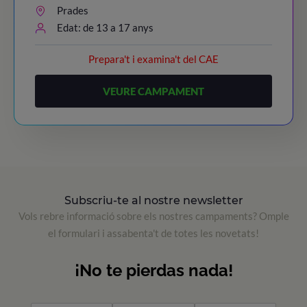
Prades
Edat: de 13 a 17 anys
Prepara't i examina't del CAE
VEURE CAMPAMENT
Subscriu-te al nostre newsletter
Vols rebre informació sobre els nostres campaments? Omple
el formulari i assabenta't de totes les novetats!