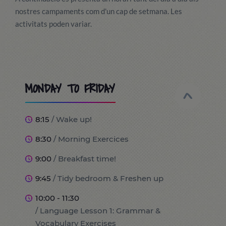
nostres campaments com d'un cap de setmana. Les
activitats poden variar.
MONDAY TO FRIDAY
8:15
/ Wake up!
8:30
/ Morning Exercices
9:00
/ Breakfast time!
9:45
/ Tidy bedroom & Freshen up
10:00 - 11:30
/ Language Lesson 1: Grammar &
Vocabulary Exercises