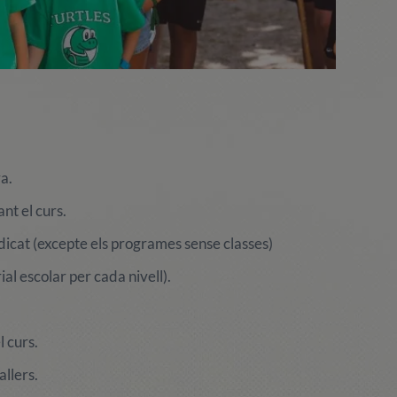
va.
nt el curs.
ndicat (excepte els programes sense classes)
ial escolar per cada nivell).
l curs.
allers.