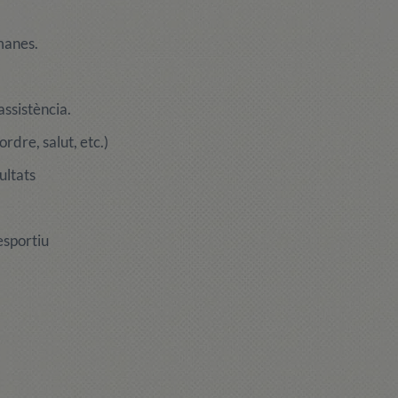
manes.
assistència.
rdre, salut, etc.)
ultats
esportiu