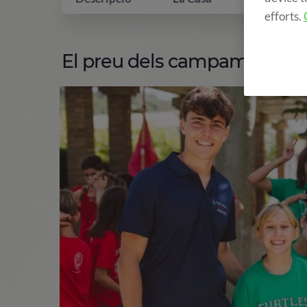
efforts.
El preu dels campaments in