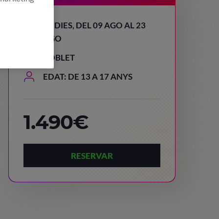
15 DIES, DEL 09 AGO AL 23
AGO
POBLET
EDAT: DE 13 A 17 ANYS
1.490€
RESERVAR