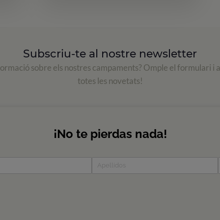
Subscriu-te al nostre newsletter
formació sobre els nostres campaments? Omple el formulari i 
totes les novetats!