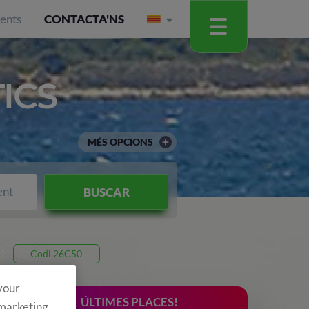
ients
CONTACTA'NS
ICS
MÉS OPCIONS
ent
BUSCAR
Codi 26C50
 your
ÚLTIMES PLACES!
 marketing