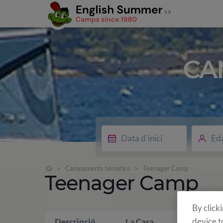
CA
Ed
>
Campaments temàtics
>
Teenager Camp
Teenager Camp
By click
device t
Descripció
La Casa
Què inclo