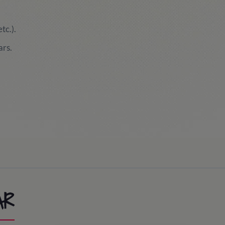
tc.).
ars.
AR