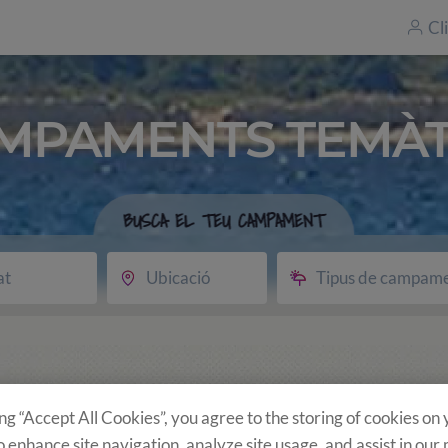
Cl
MPAMENTS TEMÀT
BUSCA EL TEU CAMPAMENT
at
Ubicació
Tipus de campam
ing “Accept All Cookies”, you agree to the storing of cookies on
o enhance site navigation, analyze site usage, and assist in our
u?
Programa
Activitats opcionals