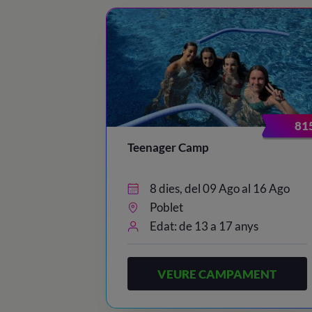
81
Teenager Camp
8 dies, del 09 Ago al 16 Ago
Poblet
Edat: de 13 a 17 anys
VEURE CAMPAMENT