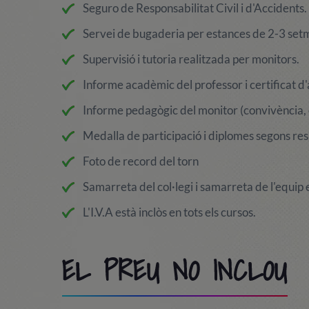
Seguro de Responsabilitat Civil i d'Accidents.
Servei de bugaderia per estances de 2-3 set
Supervisió i tutoria realitzada per monitors.
Informe acadèmic del professor i certificat d'
Informe pedagògic del monitor (convivència, o
Medalla de participació i diplomes segons res
Foto de record del torn
Samarreta del col·legi i samarreta de l'equip 
L'I.V.A està inclòs en tots els cursos.
EL PREU NO INCLOU