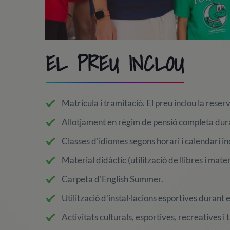
EL PREU INCLOU
Matricula i tramitació. El preu inclou la reser
Allotjament en règim de pensió completa dura
Classes d'idiomes segons horari i calendari i
Material didàctic (utilització de llibres i mater
Carpeta d'English Summer.
Utilització d'instal·lacions esportives durant e
Activitats culturals, esportives, recreatives i t