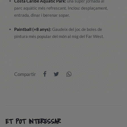
Costa Caribe Aquatic Park:
una super jornada al
parc aquàtic més refrescant. Inclou: desplaçament,
entrada, dinar i berenar sopar.
Paintball (+8 anys):
Gaudeix del joc de boles de
pintura més popular del món al mig del Far West.
Compartir
ET POT INTERESSAR