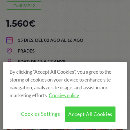
Codi 26P42
1.560€
15 DIES, DEL 02 AGO AL 16 AGO
PRADES
EDAT: DE 13 A 17 ANYS
By clicking “Accept All Cookies”, you agree to the
storing of cookies on your device to enhance site
navigation, analyze site usage, and assist in our
Més diversió!
marketing efforts.
Cookies policy
Cookies Settings
Accept All Cookies