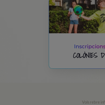
Inscripcion
COLÒNIES 
Vols rebre in