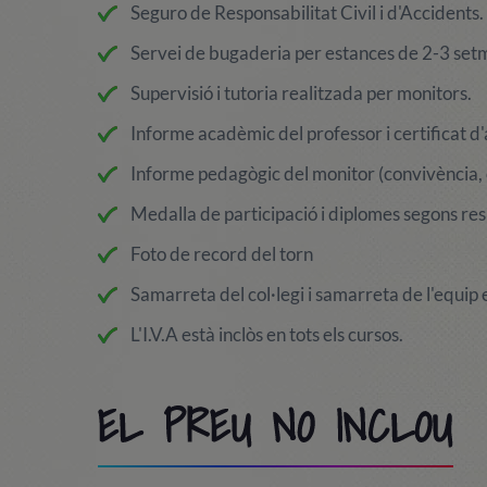
Seguro de Responsabilitat Civil i d'Accidents.
Servei de bugaderia per estances de 2-3 set
Supervisió i tutoria realitzada per monitors.
Informe acadèmic del professor i certificat d'
Informe pedagògic del monitor (convivència, o
Medalla de participació i diplomes segons res
Foto de record del torn
Samarreta del col·legi i samarreta de l'equip 
L'I.V.A està inclòs en tots els cursos.
EL PREU NO INCLOU