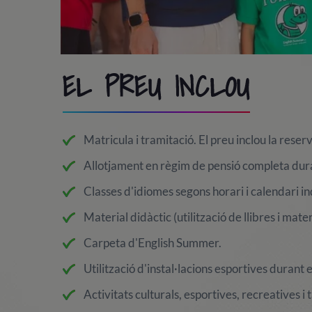
EL PREU INCLOU
Matricula i tramitació. El preu inclou la reser
Allotjament en règim de pensió completa dura
Classes d'idiomes segons horari i calendari i
Material didàctic (utilització de llibres i mater
Carpeta d'English Summer.
Utilització d'instal·lacions esportives durant e
Activitats culturals, esportives, recreatives i t