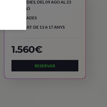
15 DIES, DEL 09 AGO AL 23
AGO
PRADES
EDAT: DE 13 A 17 ANYS
1.560€
RESERVAR