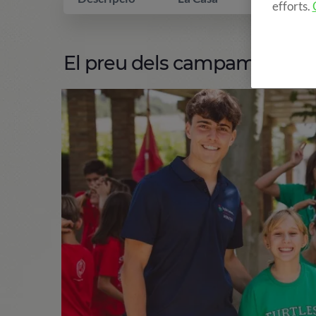
efforts.
El preu dels campaments in