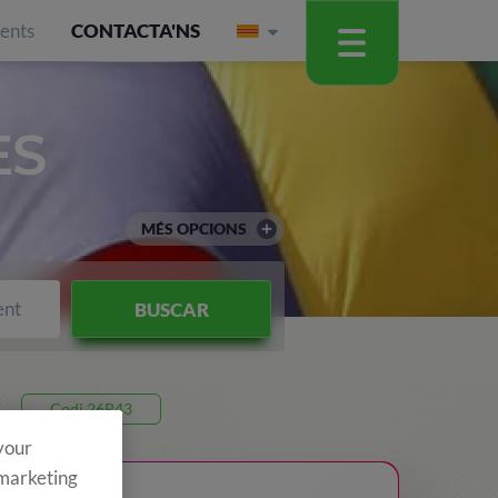
ients
CONTACTA'NS
ES
MÉS OPCIONS
ent
BUSCAR
Codi 26P43
 your
 marketing