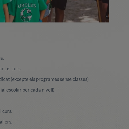
va.
nt el curs.
ndicat (excepte els programes sense classes)
ial escolar per cada nivell).
l curs.
allers.