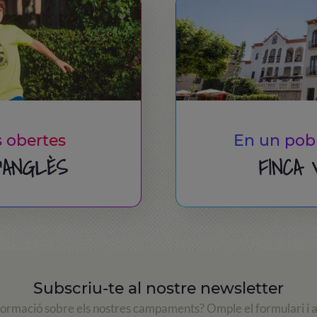
s obertes
En un pob
D'ANGLÈS
FINCA 
Subscriu-te al nostre newsletter
formació sobre els nostres campaments? Omple el formulari i 