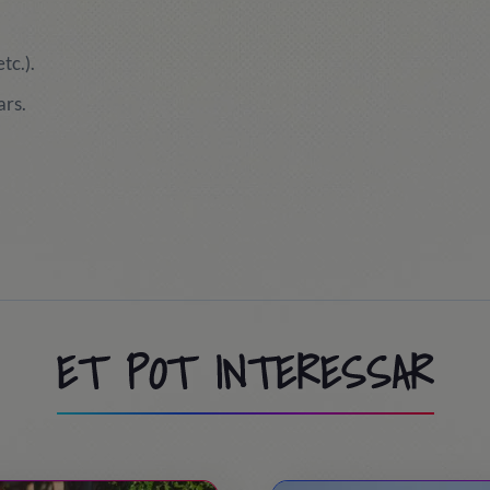
tc.).
ars.
ET POT INTERESSAR