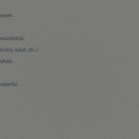
manes.
assistència.
rdre, salut, etc.)
ultats
esportiu