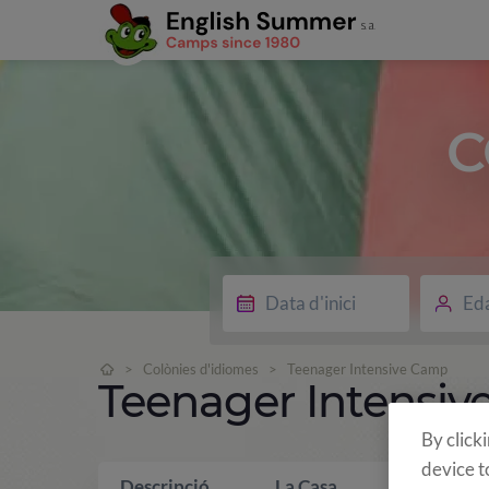
C
Ed
>
Colònies d'idiomes
>
Teenager Intensive Camp
Teenager Intensi
By click
device t
Descripció
La Casa
Què inclo