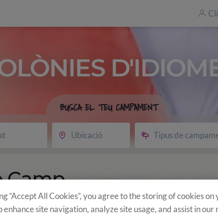
Cl
OLÒNIES D'IDIOM
BUSCA EL TEU CAMPAMENT
at
Ubicació
Tipus de campam
ve Camp
ing “Accept All Cookies”, you agree to the storing of cookies on
o enhance site navigation, analyze site usage, and assist in our
u?
Programa
Activitats opcionals