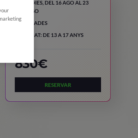
8 DIES, DEL 16 AGO AL 23
 your
AGO
 marketing
PRADES
EDAT: DE 13 A 17 ANYS
830€
RESERVAR