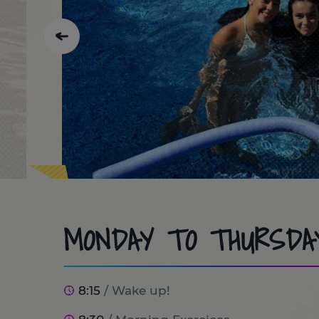
MONDAY TO THURSDA
8:15
/ Wake up!