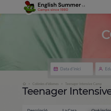
C
Ed
>
Colònies d'idiomes
>
Teenager Intensive Camp
Teenager Intensi
Descripció
La Casa
Què inclo