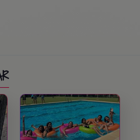
ion Race… or Mass (optional)
sta Caribe / Ferrari Land
AR