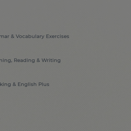
mar & Vocabulary Exercises
ening, Reading & Writing
king & English Plus
!