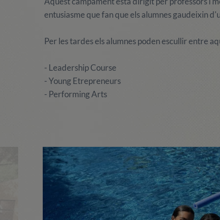
Aquest campament està dirigit per professors i mon
entusiasme que fan que els alumnes gaudeixin d'un
Per les tardes els alumnes poden escullir entre aq
- Leadership Course
- Young Etrepreneurs
- Performing Arts