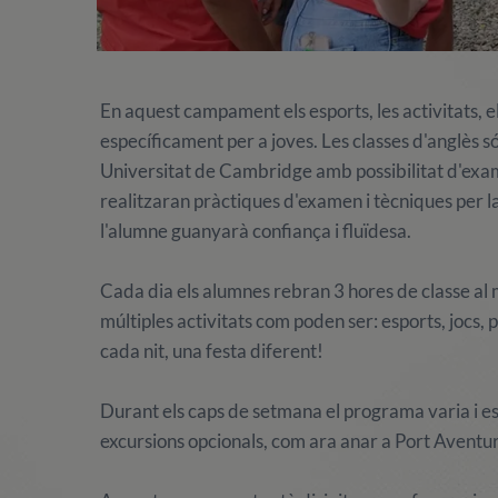
En aquest campament els esports, les activitats, el
específicament per a joves. Les classes d'anglès só
Universitat de Cambridge amb possibilitat d'exam
realitzaran pràctiques d'examen i tècniques per 
l'alumne guanyarà confiança i fluïdesa.
Cada dia els alumnes rebran 3 hores de classe al mat
múltiples activitats com poden ser: esports, jocs, pisc
cada nit, una festa diferent!
Durant els caps de setmana el programa varia i es r
excursions opcionals, com ara anar a Port Aventur