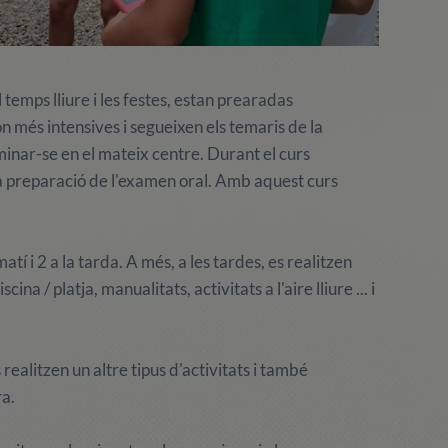
 temps lliure i les festes, estan prearadas
n més intensives i segueixen els temaris de la
inar-se en el mateix centre. Durant el curs
la preparació de l'examen oral. Amb aquest curs
í i 2 a la tarda. A més, a les tardes, es realitzen
ina / platja, manualitats, activitats a l'aire lliure ... i
ealitzen un altre tipus d'activitats i també
a.