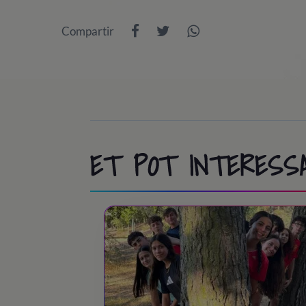
9:45 - 10:00
/ Room inspection
13:30 - 14:45
/ Lunch time
Compartir
10:00 - 11:30
/ Athletics, Pool, Cooperat
15:00 - 18:30
/ Day at Port Aventura / Co
11:30 - 12:00
/ Swimming pool / Beach
18:30 - 19:30
/ Snack time
13:30 - 15:00
/ Lunch time!
19:30 - 20:30
/ Back to the camp
15:00 - 18:30
/ Activities at camp
20:30 - 21:30
/ Dinner time
18:30 - 19:00
/ Tea time
ET POT INTERESS
21:45 - 23:00
/ Night party!
19:00 - 20:00
/ Sports & Leisure
23:30
/ Lights out
20:00 - 20:30
/ Showers
20:30 – 21:30
/ Dinner time!
21:45 - 23:00
/ Night Party!
23:30
/ Lights out