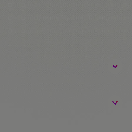
 Ferrari Land. Els alumnes que es quedin al
e!
 d'activitats a la casa de colònies.