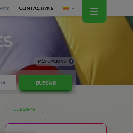
ients
CONTACTA'NS
ES
MÉS OPCIONS
ent
BUSCAR
Codi 26P44