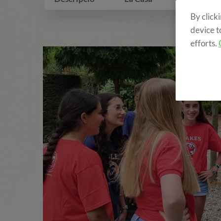
By click
device t
efforts.