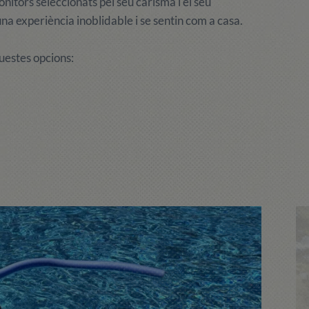
itors seleccionats pel seu carisma i el seu
a experiència inoblidable i se sentin com a casa.
uestes opcions: