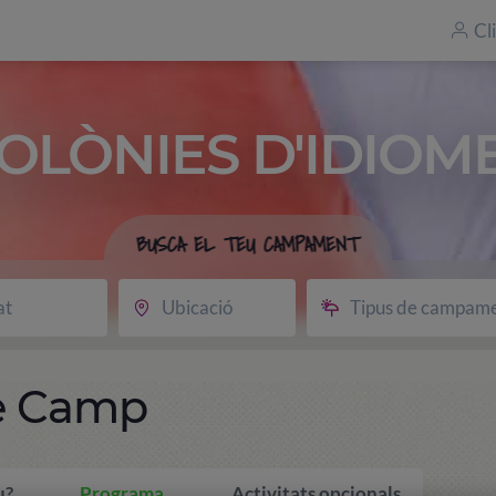
Cl
OLÒNIES D'IDIOM
BUSCA EL TEU CAMPAMENT
at
Ubicació
Tipus de campam
ve Camp
u?
Programa
Activitats opcionals