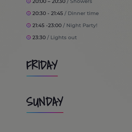
20:00 – 20:30
/ Showers
20:30 - 21:45
/ Dinner time
21:45 -23:00
/ Night Party!
23:30
/ Lights out
FRIDAY
8:00
/ Wake up and breakfast time!
SUNDAY
9:00
/ Trip to PortAventura (optional)
10:00 - 13:30
/ Day at Port Aventura / Costa Caribe /
9:00 - 9:45
/ Wake up and breakfast tim
campament realitzaran una gran varietat