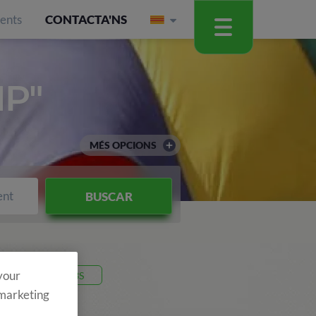
ients
CONTACTA'NS
P"
MÉS OPCIONS
ent
BUSCAR
 your
Codi 26C3S
 marketing