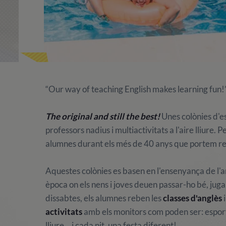
“Our way of teaching English makes learning fun!
The original and still the best!
Unes colònies d'e
professors nadius i multiactivitats a l'aire lliure
alumnes durant els més de 40 anys que portem rea
Aquestes colònies es basen en l'ensenyança de l'an
època on els nens i joves deuen passar-ho bé, jugar i 
dissabtes, els alumnes reben les
classes d'anglès
i
activitats
amb els monitors com poden ser: esports, 
lliure... i cada nit, una festa diferent!