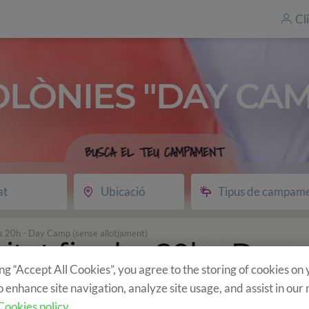
Cl
OLÒNIES "DAY CAM
BUSCA EL TEU CAMPAMENT
at
Ubicació
Tipus de campam
les 20h - Day Camp (sense allotjament)
itat fins les 20h - Day
ing “Accept All Cookies”, you agree to the storing of cookies on
jament)
o enhance site navigation, analyze site usage, and assist in our
Cookies policy