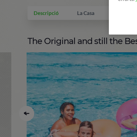
Descripció
La Casa
Què inclo
The Original and still the Bes