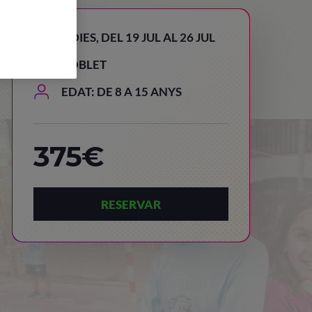
8 DIES, DEL 19 JUL AL 26 JUL
POBLET
EDAT: DE 8 A 15 ANYS
375€
RESERVAR