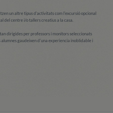
tzen un altre tipus d'activitats com l'excursió opcional
 del centre i/o tallers creatius a la casa.
an dirigides per professors i monitors seleccionats
ls alumnes gaudeixen d'una experiencia inoblidable i