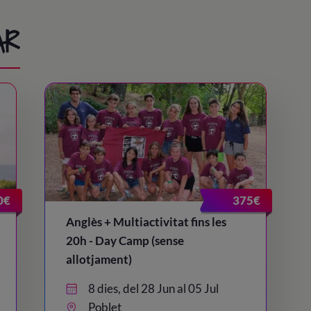
AR
0€
375€
Anglès + Multiactivitat fins les
20h - Day Camp (sense
allotjament)
8 dies, del 28 Jun al 05 Jul
Poblet