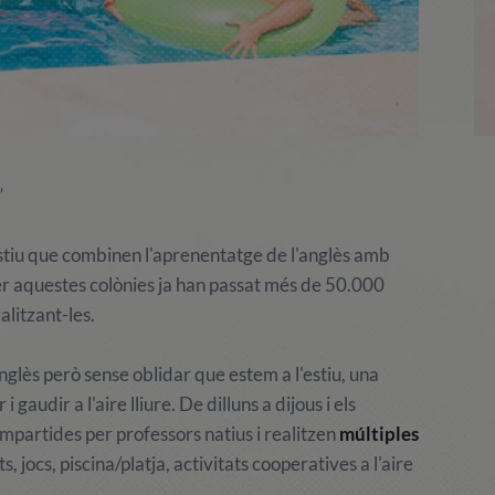
”
stiu que combinen l'aprenentatge de l'anglès amb
. Per aquestes colònies ja han passat més de 50.000
litzant-les.
glès però sense oblidar que estem a l'estiu, una
gaudir a l'aire lliure. De dilluns a dijous i els
mpartides per professors natius i realitzen
múltiples
jocs, piscina/platja, activitats cooperatives a l'aire