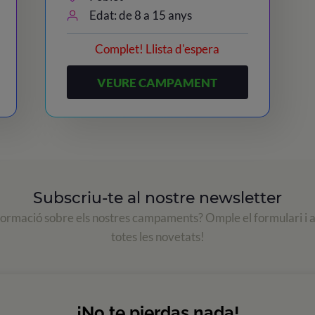
Edat: de 8 a 15 anys
Complet! Llista d'espera
VEURE CAMPAMENT
Subscriu-te al nostre newsletter
formació sobre els nostres campaments? Omple el formulari i 
totes les novetats!