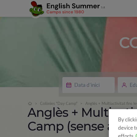
C
Ed
>
Colònies "Day Camp"
>
Anglès + Multiactivitat fins 
Anglès + Multiactiv
By click
Camp (sense allot
device t
efforts.