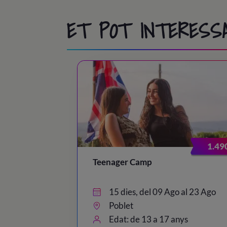
ET POT INTERESS
1.49
Teenager Camp
15 dies, del 09 Ago al 23 Ago
Poblet
Edat: de 13 a 17 anys