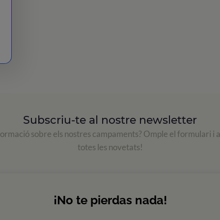
Subscriu-te al nostre newsletter
formació sobre els nostres campaments? Omple el formulari i 
totes les novetats!