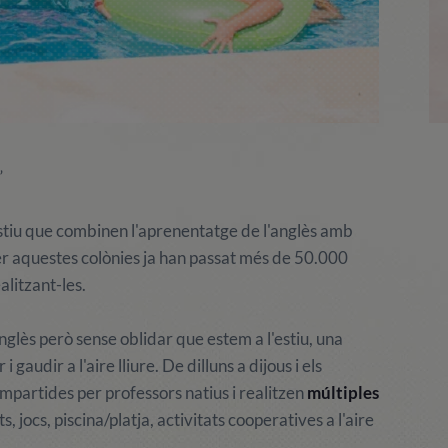
”
stiu que combinen l'aprenentatge de l'anglès amb
. Per aquestes colònies ja han passat més de 50.000
litzant-les.
glès però sense oblidar que estem a l'estiu, una
gaudir a l'aire lliure. De dilluns a dijous i els
mpartides per professors natius i realitzen
múltiples
jocs, piscina/platja, activitats cooperatives a l'aire