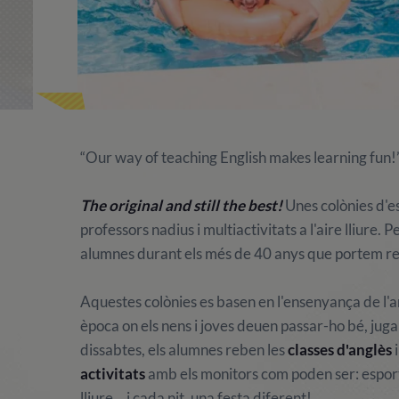
“Our way of teaching English makes learning fun!
The original and still the best!
Unes colònies d'e
professors nadius i multiactivitats a l'aire lliure
alumnes durant els més de 40 anys que portem rea
Aquestes colònies es basen en l'ensenyança de l'an
època on els nens i joves deuen passar-ho bé, jugar i 
dissabtes, els alumnes reben les
classes d'anglès
i
activitats
amb els monitors com poden ser: esports, 
lliure... i cada nit, una festa diferent!