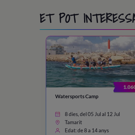
ET POT INTERESS
1.06
Watersports Camp
8 dies, del 05 Jul al 12 Jul
Tamarit
Edat: de 8 a 14 anys