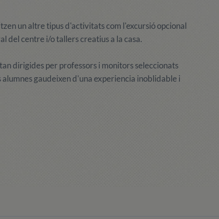
tzen un altre tipus d'activitats com l'excursió opcional
 del centre i/o tallers creatius a la casa.
an dirigides per professors i monitors seleccionats
ls alumnes gaudeixen d'una experiencia inoblidable i