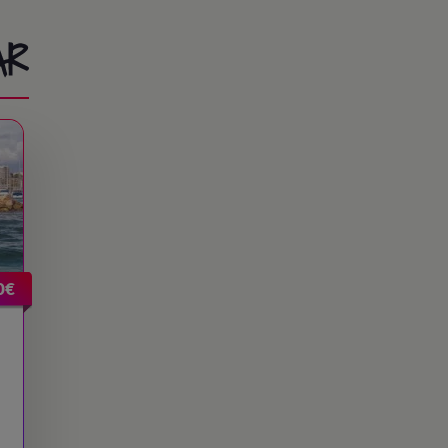
AR
0€