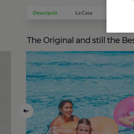
Descripció
La Casa
Què inclo
The Original and still the Bes