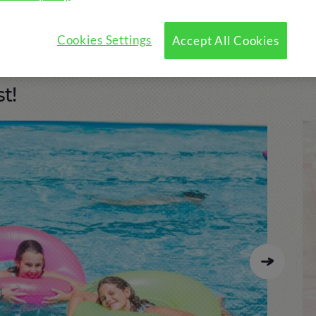
u?
Programa
Activitats opcionals
Cookies Settings
Accept All Cookies
t!