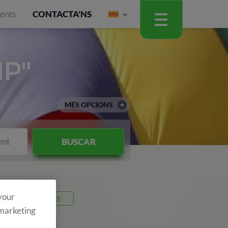
ients
CONTACTA'NS
P"
MÉS OPCIONS
ent
BUSCAR
 your
Codi 26T2S
 marketing