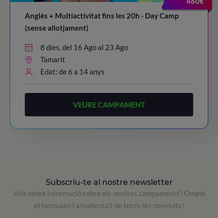
460€
Anglès + Multiactivitat fins les 20h - Day Camp
(sense allotjament)
8 dies, del 16 Ago al 23 Ago
Tamarit
Edat: de 6 a 14 anys
VEURE CAMPAMENT
Subscriu-te al nostre newsletter
Vols rebre informació sobre els nostres campaments? Omple
el formulari i assabenta't de totes les novetats!