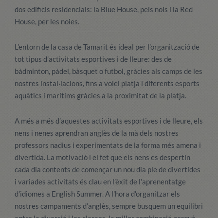
dos edificis residencials: la Blue House, pels nois i la Red
House, per les noies.
L’entorn de la casa de Tamarit és ideal per l’organització de
tot tipus d’activitats esportives i de lleure: des de
bàdminton, pàdel, bàsquet o futbol, gràcies als camps de les
nostres instal·lacions, fins a volei platja i diferents esports
aquàtics i marítims gràcies a la proximitat de la platja.
A més a més d’aquestes activitats esportives i de lleure, els
nens i nenes aprendran anglès de la mà dels nostres
professors nadius i experimentats de la forma més amena i
divertida. La motivació i el fet que els nens es despertin
cada dia contents de començar un nou dia ple de divertides
i variades activitats és clau en l’èxit de l’aprenentatge
d’idiomes a English Summer. A l’hora d’organitzar els
nostres campaments d’anglès, sempre busquem un equilibri