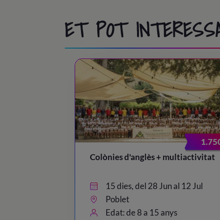
ET POT INTERESS
1.75
Colònies d'anglès + multiactivitat
15 dies, del 28 Jun al 12 Jul
Poblet
Edat: de 8 a 15 anys