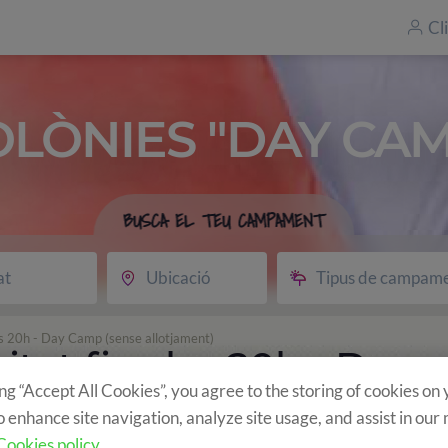
Cl
OLÒNIES "DAY CAM
BUSCA EL TEU CAMPAMENT
at
Ubicació
Tipus de campam
les 20h - Day Camp (sense allotjament)
itat fins les 20h - Day
ing “Accept All Cookies”, you agree to the storing of cookies on
jament)
o enhance site navigation, analyze site usage, and assist in our
Cookies policy