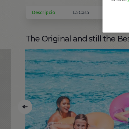
Descripció
La Casa
Què inclo
The Original and still the Bes