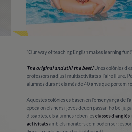
“Our way of teaching English makes learning fun!
The original and still the best!
Unes colònies d'e
professors nadius i multiactivitats a l'aire lliure
alumnes durant els més de 40 anys que portem rea
Aquestes colònies es basen en l'ensenyança de l'an
època on els nens i joves deuen passar-ho bé, jugar i 
dissabtes, els alumnes reben les
classes d'anglès
i
activitats
amb els monitors com poden ser: esports, 
lliure... i cada nit, una festa diferent!