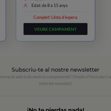
Edat: de 8 a 15 anys
Complet! Llista d'espera
VEURE CAMPAMENT
Subscriu-te al nostre newsletter
formació sobre els nostres campaments? Omple el formulari i 
totes les novetats!