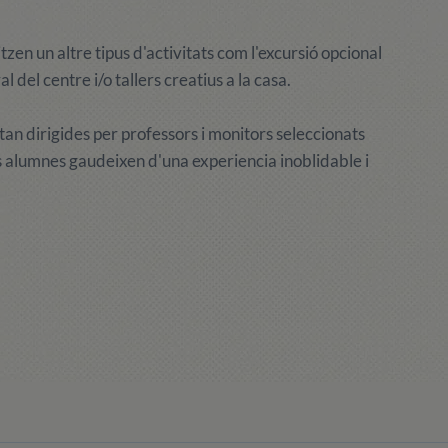
tzen un altre tipus d'activitats com l'excursió opcional
 del centre i/o tallers creatius a la casa.
an dirigides per professors i monitors seleccionats
ls alumnes gaudeixen d'una experiencia inoblidable i