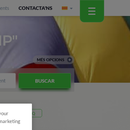
ients
CONTACTA'NS
P"
MÉS OPCIONS
ent
BUSCAR
 your
Codi 26V3Q
 marketing