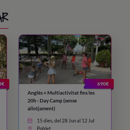
AR
0€
690€
Anglès + Multiactivitat fins les
20h - Day Camp (sense
allotjament)
15 dies, del 28 Jun al 12 Jul
Poblet