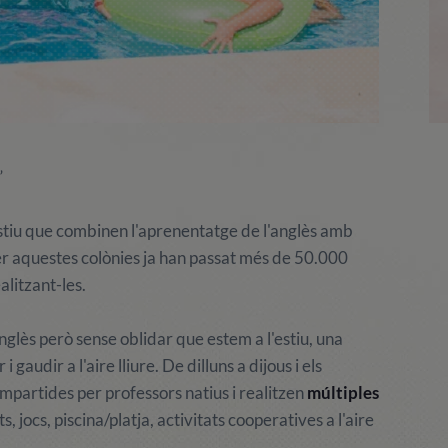
”
stiu que combinen l'aprenentatge de l'anglès amb
. Per aquestes colònies ja han passat més de 50.000
litzant-les.
glès però sense oblidar que estem a l'estiu, una
gaudir a l'aire lliure. De dilluns a dijous i els
mpartides per professors natius i realitzen
múltiples
jocs, piscina/platja, activitats cooperatives a l'aire