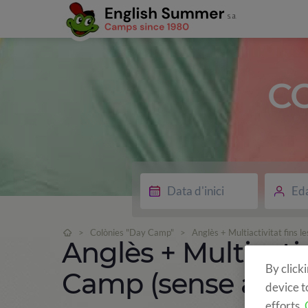
C
Ed
>
Colònies "Day Camp"
>
Anglès + Multiactivitat fins 
Anglès + Multiactiv
By click
Camp (sense allot
device t
efforts.