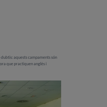
 ho dubtis: aquests campaments són
hora que practiquen anglès i