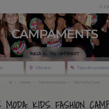
Cl
CAMPAMENTS
BUSCA EL TEU CAMPAMENT
at
Ubicació
Tipus de campam
>
Colònies
>
Colònies temàtiques
>
Kids Fashion Camp
 MODA: KIDS FASHION CAM