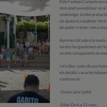
Kids Fashion Camp és un c
nens podran endinsar-se al 
modelatge, la interpretació
els ajudarà a explotar tot e
de poder créixer com a mode
Aprenen tot sobre la moda i
tardes fan gaudeixen de l'es
un dels campaments de moda
I el millor, cada nit una fes
els detalls i característiqu
continuació:
-Datas: juny i juliol
-Edat: De 6 a 15 anys