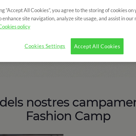
ing “Accept All Cookies”, you agree to the storing of cookies on
Colònies de modelatge per a nens i joves
o enhance site navigation, analyze site usage, and assist in our
Cookies policy
ampament d'estiu de moda per a nens que neix de la convergèn
le i Happy Kids Media. Aquest campament gira al voltant del mó
Cookies Settings
Accept All Cookies
Una setmana on es combina l'aprenentatge de la moda amb activi
ion Camp és un dels campaments d'estiu de moda per a adole
s dels nostres campame
Fashion Camp