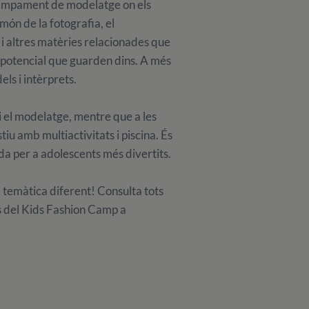
ampament de modelatge on els
món de la fotografia, el
 i altres matèries relacionades que
l potencial que guarden dins. A més
ls i intèrprets.
 el modelatge, mentre que a les
tiu amb multiactivitats i piscina. És
 per a adolescents més divertits.
ta temàtica diferent! Consulta tots
es del Kids Fashion Camp a