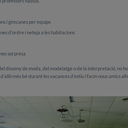
 professors nadius.
ns i gimcanes per equips
nes d'ordre i neteja a les habitacions
ines sorpresa
ón del disseny de moda, del modelatge o de la interpretació, no
 d'allò més bé durant les vacances d'estiu i facin nous amics al