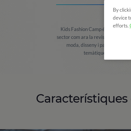
By click
device t
efforts.
Kids Fashion Camp és el primer c
sector com ara la revista Petit Sty
moda, disseny i passarel·les. 
temàtiques. Kids Fash
Característique