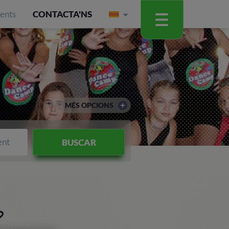
ients
CONTACTA'NS
MÉS OPCIONS
ent
BUSCAR
P