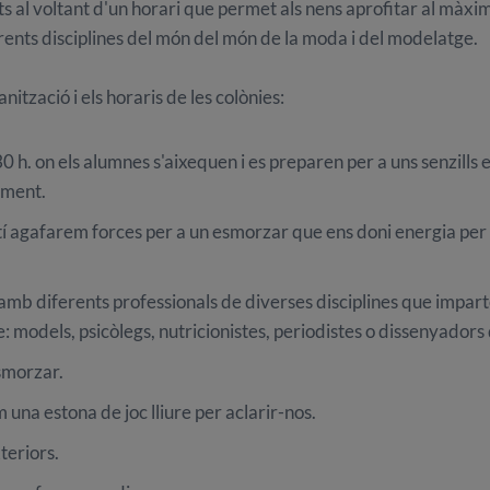
ats al voltant d'un horari que permet als nens aprofitar al màxi
ents disciplines del món del món de la moda i del modelatge.
ització i els horaris de les colònies:
 h. on els alumnes s'aixequen i es preparen per a uns senzills 
 ment.
tí agafarem forces per a un esmorzar que ens doni energia per 
s amb diferents professionals de diverses disciplines que impa
 models, psicòlegs, nutricionistes, periodistes o dissenyador
smorzar.
una estona de joc lliure per aclarir-nos.
xteriors.