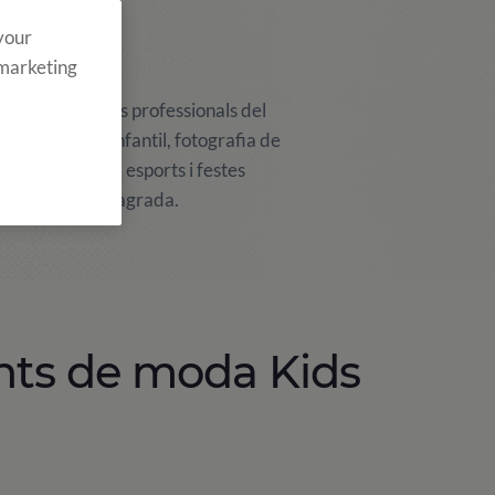
 your
!
 marketing
cia de diversos professionals del
n de la moda infantil, fotografia de
tats variades, esports i festes
scents que més agrada.
nts de moda Kids