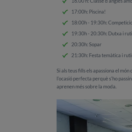
16.00 h: Classe d'anglès amb
17:00h: Piscina!
18:00h - 19:30h: Competicio
19:30h - 20:30h: Dutxa i ruti
20:30h: Sopar
21:30h: Festa temàtica i rut
Si als teus fills els apassiona el m
l'ocasió perfecta perquè s'ho passin
aprenen més sobre la moda.