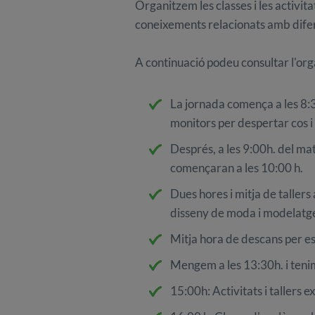
Organitzem les classes i les activit
coneixements relacionats amb difer
A continuació podeu consultar l'organ
La jornada comença a les 8:30
monitors per despertar cos i
Després, a les 9:00h. del ma
començaran a les 10:00 h.
Dues hores i mitja de taller
disseny de moda i modelatge:
Mitja hora de descans per e
Mengem a les 13:30h. i tenim 
15:00h: Activitats i tallers e