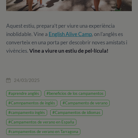
Aquest estiu, prepara’t per viure una experiència
inoblidable. Vine a
English Alive Camp
, on l'anglès es
converteix en una porta per descobrir noves amistats i
vivències.
Vine a viure un estiu de pel·lícula!
24/03/2025
#aprendre anglès
#beneficios de los campamentos
#Camnpamentos de inglés
#Campamento de verano
#campamento inglés
#Campamentos de idiomas
#Campamentos de verano en España
#campamentos de verano en Tarragona