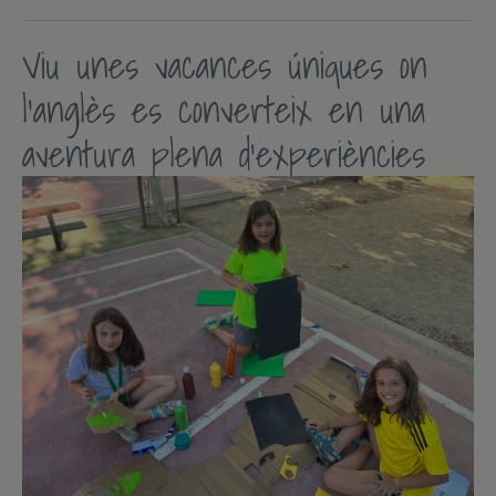
Viu un
es vacances
úni
ques
on
l'anglès es converteix en una
aventura plena d’experiències