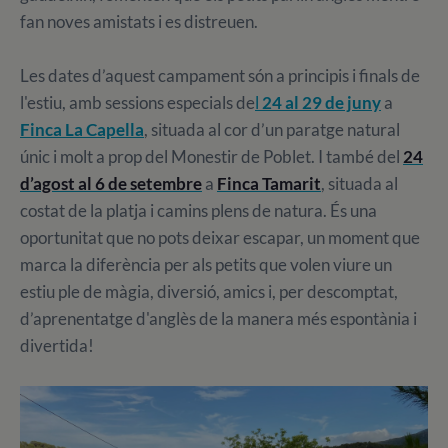
fan noves amistats i es distreuen.
Les dates d’aquest campament són a principis i finals de
l'estiu, amb sessions especials de
l
24 al 29 de juny
a
Finca La Capella
, situada al cor d’un paratge natural
únic i molt a prop del Monestir de Poblet. I també del
24
d’agost al 6 de setembre
a
Finca Tamarit
, situada al
costat de la platja i camins plens de natura. És una
oportunitat que no pots deixar escapar, un moment que
marca la diferència per als petits que volen viure un
estiu ple de màgia, diversió, amics i, per descomptat,
d’aprenentatge d'anglès de la manera més espontània i
divertida!