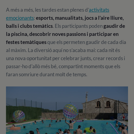
A més a més, les tardes estan plenes d’
activitats
emocionants
:
esports, manualitats, jocs a l’aire lliure,
balls i clubs temàtics
. Els participants poden
gaudir de
la piscina, descobrir noves passions i participar en
festes temàtiques
que els permeten gaudir de cada dia
al màxim. La diversió aquí no s’acaba mai: cada nit és
una nova oportunitat per celebrar junts, crear records i
passar-ho d'allò més bé, compartint moments que els
faran somriure durant molt de temps.