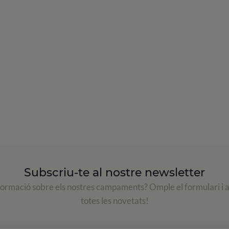
Subscriu-te al nostre newsletter
formació sobre els nostres campaments? Omple el formulari i 
totes les novetats!