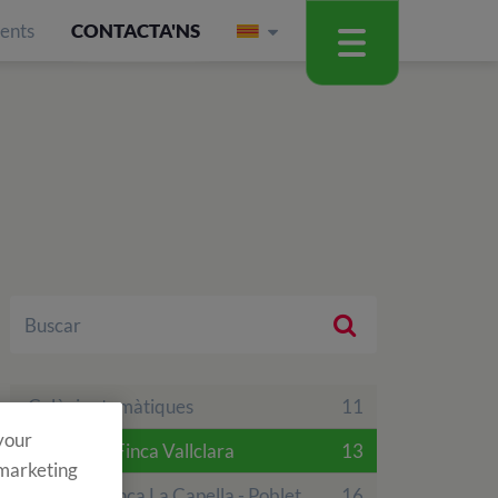
ients
CONTACTA'NS
Colònies temàtiques
11
 your
Colònies a Finca Vallclara
13
 marketing
Colònies Finca La Capella - Poblet
16