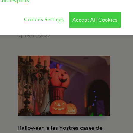
Cookies policy
Panells solars a les nostres cases
Cookies Settings
Accept All Cookies
de colònies
05/10/2022
Halloween a les nostres cases de