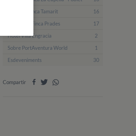
Colònies Finca Tamarit
16
Colònies a Finca Prades
17
Hotel Villa Engracia
2
Sobre PortAventura World
1
Esdeveniments
30
Compartir