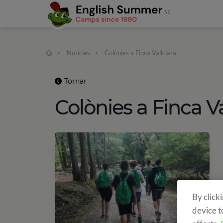
>
Notícies
>
Colònies a Finca Vallclara
Tornar
Colònies a Finca Va
By click
device t