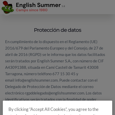
Protección de datos
En cumplimiento de lo dispuesto en el Reglamento (UE)
2016/679 del Parlamento Europeo y del Consejo, de 27 de
abril de 2016 (RGPD) se le informa que los datos facilitados
serán tratados por English Summer S.A., con número de CIF
A43091388, situada en Camí Castell de Tamarit 43008
Tarragona, número teléfono 677 15 30 45 y
email info@englishsummer.com. Puede contactar con el
Delegado de Protección de Datos mediante el correo
electrónico rgpddelegado@englishsummer.com. Los datos
identificativos serán tratados con la finalidad de poder
atender la presente solicitud, así como para el posible envío de
By clicking “Accept All Cookies”, you agree to the
información, por cualquier medio, sobre noticias, eventos,