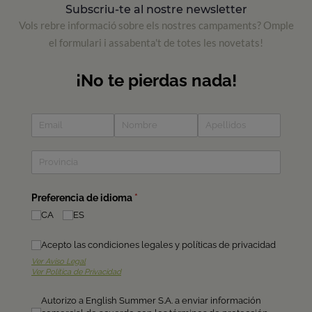
Subscriu-te al nostre newsletter
Vols rebre informació sobre els nostres campaments? Omple
el formulari i assabenta't de totes les novetats!