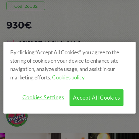
Codi 26C32
930€
8 DIES, DEL 19 JUL AL 26 JUL
By clicking “Accept All Cookies”, you agree to the
POBLET
storing of cookies on your device to enhance site
EDAT: DE 8 A 15 ANYS
navigation, analyze site usage, and assist in our
marketing efforts.
Cookies policy
Colònies d'anglès + dansa
Cookies Settings
Accept All Cookies