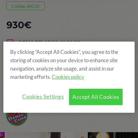
Código 26C32
930€
8 DÍAS, DEL 19 JUL AL 26 JUL
By clicking “Accept All Cookies”, you agree to the
POBLET
storing of cookies on your device to enhance site
EDAD: DE 8 A 15 AÑOS
navigation, analyze site usage, and assist in our
marketing efforts.
Cookies policy
Campamento de inglés + danza
Cookies Settings
Accept All Cookies