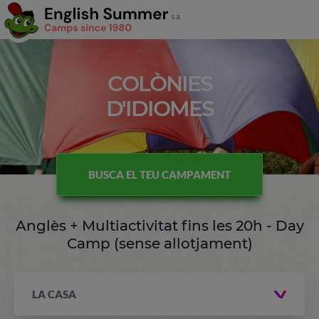
COLÒNIES
D'IDIOMES
BUSCA EL TEU CAMPAMENT
Anglès + Multiactivitat fins les 20h - Day
Camp (sense allotjament)
LA CASA