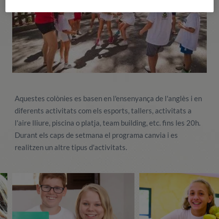
Aquestes colònies es basen en l'ensenyança de l'anglès i en
diferents activitats com els esports, tallers, activitats a
l'aire lliure, piscina o platja, team building, etc. fins les 20h.
Durant els caps de setmana el programa canvia i es
realitzen un altre tipus d'activitats.