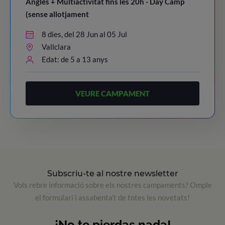
Anglès + Multiactivitat fins les 20h - Day Camp
(sense allotjament
8 dies, del 28 Jun al 05 Jul
Vallclara
Edat: de 5 a 13 anys
VEURE CAMPAMENT
Subscriu-te al nostre newsletter
Vols rebre informació sobre els nostres campaments? Omple
el formulari i assabenta't de totes les novetats!