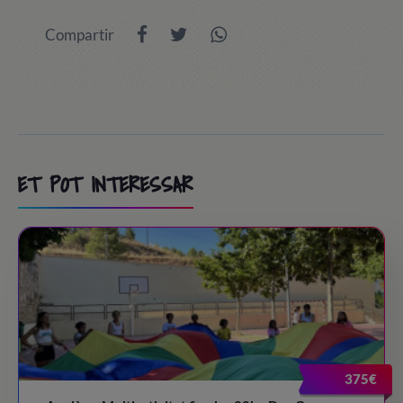
9:00
/ Excursió a PortAventura World (excursió
Compartir
opcional)
10:00 - 13:30
/ Dia a Port Aventura / Costa Caribe /
FerrariLand.
13:30 - 14:45
/ Lunch time
ET POT INTERESSAR
15:00 - 18:30
/ Subir a las atracciones o actividades en la
casa
18:30 - 19:30
/ Snack time
19:30 - 20:30
/ Back to the camp
20:30
/ Bye-bye!
375€