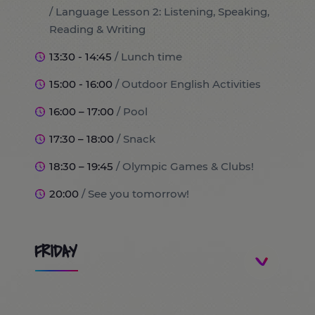
/ Language Lesson 2: Listening, Speaking,
Reading & Writing
13:30 - 14:45
/ Lunch time
15:00 - 16:00
/ Outdoor English Activities
16:00 – 17:00
/ Pool
17:30 – 18:00
/ Snack
18:30 – 19:45
/ Olympic Games & Clubs!
20:00
/ See you tomorrow!
FRIDAY
8:30
/ Students arrivals