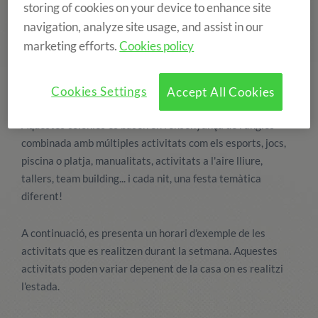
storing of cookies on your device to enhance site
navigation, analyze site usage, and assist in our
marketing efforts.
Cookies policy
Cookies Settings
Accept All Cookies
Aquestes colònies es basen en l'ensenyança de l'anglès
combinada amb múltiples activitats com els esports, jocs,
piscina o platja, manualitats, activitats a l'aire lliure,
tallers, team building... i cada nit, una festa temàtica
diferent!
A continuació, es presenta un horari d'exemple de les
activitats que es realitzen durant la setmana. Aquestes
activitats poden variar depenent de la casa on es realitzi
l'estada.