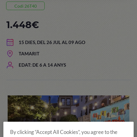
Codi 26T40
1.448€
15 DIES, DEL 26 JUL AL 09 AGO
TAMARIT
EDAT: DE 6 A 14 ANYS
By clicking “Accept All Cookies”, you agree to the