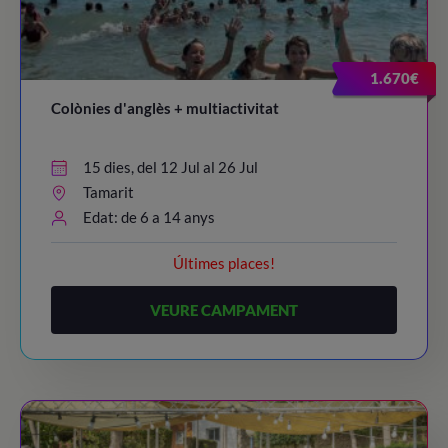
20:30 – 21:30
/ Dinner time!
21:45 - 22:45
/ Night Party!
1.670€
23:00
/ Lights out
Colònies d'anglès + multiactivitat
15 dies, del 12 Jul al 26 Jul
Tamarit
Edat: de 6 a 14 anys
Últimes places!
VEURE CAMPAMENT