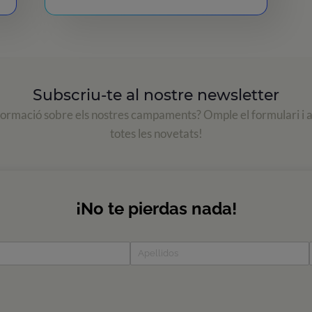
Subscriu-te al nostre newsletter
formació sobre els nostres campaments? Omple el formulari i 
totes les novetats!