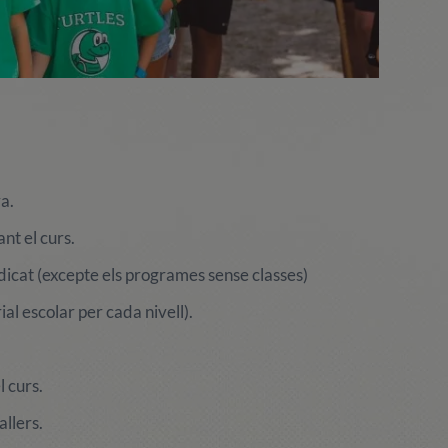
va.
nt el curs.
ndicat (excepte els programes sense classes)
ial escolar per cada nivell).
l curs.
allers.