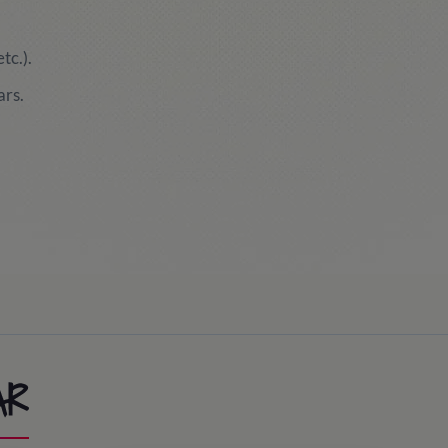
tc.).
ars.
AR