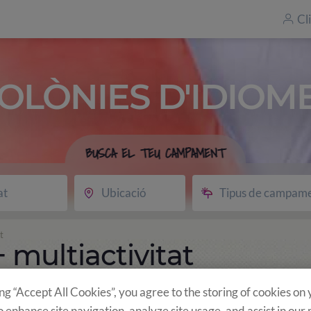
Cl
OLÒNIES D'IDIOM
BUSCA EL TEU CAMPAMENT
at
Ubicació
Tipus de campam
t
 multiactivitat
ing “Accept All Cookies”, you agree to the storing of cookies on
u?
Programa
Activitats opcionals
o enhance site navigation, analyze site usage, and assist in our