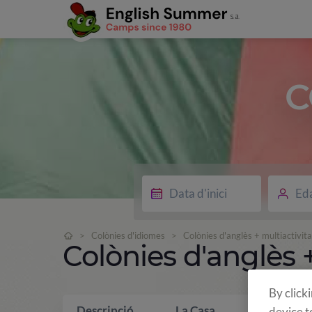
C
Ed
>
Colònies d'idiomes
>
Colònies d'anglès + multiactivita
Colònies d'anglès +
By click
Descripció
La Casa
Què inclo
device t