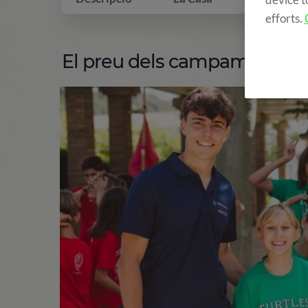
efforts.
El preu dels campaments in