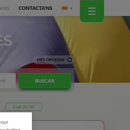
ients
CONTACTA'NS
ES
MÉS OPCIONS
ent
BUSCAR
Codi 26T40
 your
 marketing