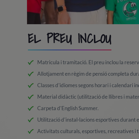
EL PREU INCLOU
Matricula i tramitació. El preu inclou la reser
Allotjament en règim de pensió completa dura
Classes d'idiomes segons horari i calendari i
Material didàctic (utilització de llibres i mater
Carpeta d'English Summer.
Utilització d'instal·lacions esportives durant e
Activitats culturals, esportives, recreatives i t