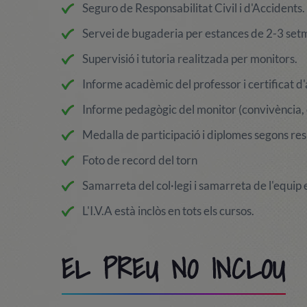
Seguro de Responsabilitat Civil i d'Accidents.
Servei de bugaderia per estances de 2-3 set
Supervisió i tutoria realitzada per monitors.
Informe acadèmic del professor i certificat d'
Informe pedagògic del monitor (convivència, o
Medalla de participació i diplomes segons res
Foto de record del torn
Samarreta del col·legi i samarreta de l'equip 
L'I.V.A està inclòs en tots els cursos.
EL PREU NO INCLOU