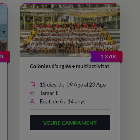
0€
1.370€
Colònies d'anglès + multiactivitat
15 dies, del 09 Ago al 23 Ago
Tamarit
Edat: de 6 a 14 anys
VEURE CAMPAMENT