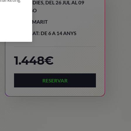
15 DIES, DEL 26 JUL AL 09
AGO
TAMARIT
EDAT: DE 6 A 14 ANYS
1.448€
RESERVAR