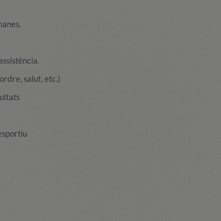
manes.
assistència.
rdre, salut, etc.)
ultats
esportiu