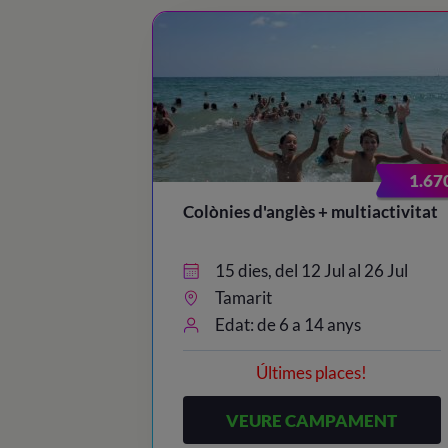
1.67
Colònies d'anglès + multiactivitat
15 dies, del 12 Jul al 26 Jul
Tamarit
Edat: de 6 a 14 anys
Últimes places!
VEURE CAMPAMENT