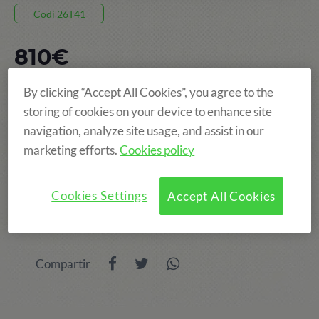
Codi 26T41
810€
By clicking “Accept All Cookies”, you agree to the
8 DIES, DEL 26 JUL AL 02 AGO
storing of cookies on your device to enhance site
TAMARIT
navigation, analyze site usage, and assist in our
marketing efforts.
Cookies policy
EDAT: DE 6 A 14 ANYS
Cookies Settings
Accept All Cookies
Compartir