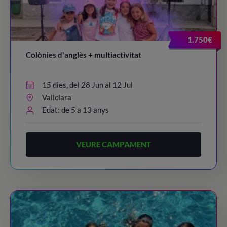
20:30 – 21:30
/ Dinner time!
21:45 - 22:45
/ Night Party!
1.750€
23:00
/ Lights out
Colònies d'anglès + multiactivitat
15 dies, del 28 Jun al 12 Jul
Vallclara
Edat: de 5 a 13 anys
VEURE CAMPAMENT