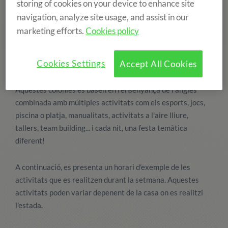
storing of cookies on your device to enhance site
navigation, analyze site usage, and assist in our
marketing efforts.
Cookies policy
Cookies Settings
Accept All Cookies
Aquestes colònies es basen en l'ensenyança de l'anglès
combinada amb múltiples activitats com els esports, jocs,
piscina o platja, manualitats, activitats a l'aire lliure,
tallers, team building... i cada nit, una festa temàtica
diferent!
A continuació, es presenta un horari d'exemple de les
activitats que es realitzen durant la setmana. Aquestes
activitats poden variar depenent de la casa on es realitzi
l'estada.