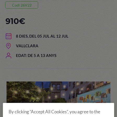
Codi 26V22
910€
8 DIES, DEL 05 JUL AL 12 JUL
VALLCLARA
EDAT: DE 5 A 13 ANYS
By clicking “Accept All Cookies”, you agree to the