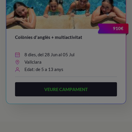
910€
Colònies d'anglès + multiactivitat
8 dies, del 28 Jun al 05 Jul
Vallclara
Edat: de 5 a 13 anys
VEURE CAMPAMENT