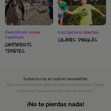
Descobreix noves
Inscripcions obertes
habilitats
COLÒNIES D'ANGLÈS
CAMPAMENTS
TEMÀTICS
Subscriu-te al nostre newsletter
Vols rebre informació sobre els nostres campaments? Omple
el formulari i assabenta't de totes les novetats!