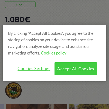
Codi
1.080€
By clicking “Accept All Cookies”, you agree to the
8 DIES, DEL 12 JUL AL 19 JUL
storing of cookies on your device to enhance site
POBLET
navigation, analyze site usage, and assist in our
EDAT: DE 8 A 15 ANYS
marketing efforts.
Cookies policy
Cookies Settings
Accept All Cookies
Colònies d'anglès + hípica