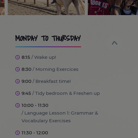
MONDAY TO THURSDAY
8:15
/ Wake up!
8:30
/ Morning Exercices
9:00
/ Breakfast time!
9:45
/ Tidy bedroom & Freshen up
10:00 - 11:30
/ Language Lesson 1: Grammar &
Vocabulary Exercises
11:30 - 12:00