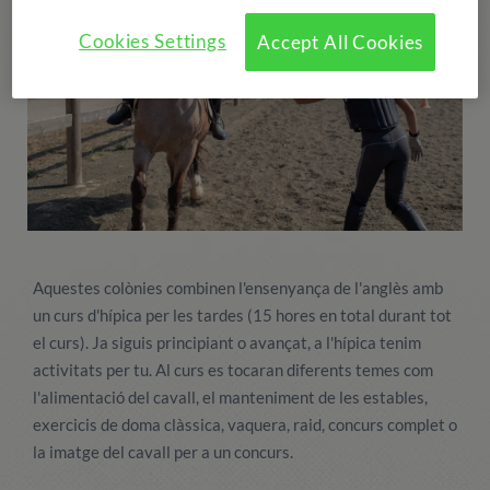
Cookies Settings
Accept All Cookies
Aquestes colònies combinen l'ensenyança de l'anglès amb
un curs d'hípica per les tardes (15 hores en total durant tot
el curs). Ja siguis principiant o avançat, a l'hípica tenim
activitats per tu. Al curs es tocaran diferents temes com
l'alimentació del cavall, el manteniment de les estables,
exercicis de doma clàssica, vaquera, raid, concurs complet o
la imatge del cavall per a un concurs.