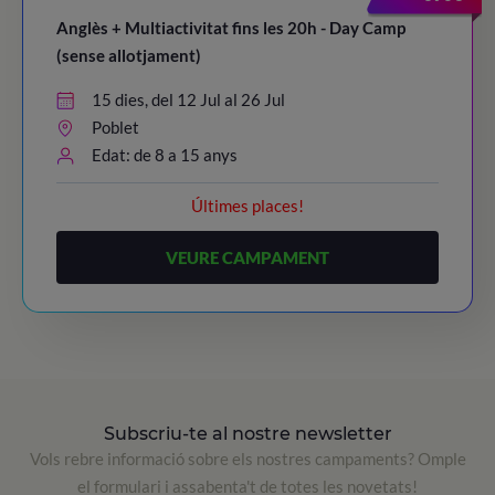
Anglès + Multiactivitat fins les 20h - Day Camp
(sense allotjament)
15 dies, del 12 Jul al 26 Jul
Poblet
Edat: de 8 a 15 anys
Últimes places!
VEURE CAMPAMENT
Subscriu-te al nostre newsletter
Vols rebre informació sobre els nostres campaments? Omple
el formulari i assabenta't de totes les novetats!