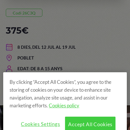
Codi 26C3Q
375€
8 DIES, DEL 12 JUL AL 19 JUL
POBLET
EDAT: DE 8 A 15 ANYS
By clicking “Accept All Cookies”, you agree to the
storing of cookies on your device to enhance site
The Original and still the Best!
navigation, analyze site usage, and assist in our
marketing efforts.
Cookies policy
Cookies Settings
Accept All Cookies