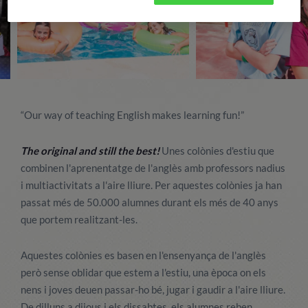
“Our way of teaching English makes learning fun!”
The original and still the best!
Unes colònies d'estiu que
combinen l'aprenentatge de l'anglès amb professors nadius
i multiactivitats a l'aire lliure. Per aquestes colònies ja han
passat més de 50.000 alumnes durant els més de 40 anys
que portem realitzant-les.
Aquestes colònies es basen en l'ensenyança de l'anglès
però sense oblidar que estem a l'estiu, una època on els
nens i joves deuen passar-ho bé, jugar i gaudir a l'aire lliure.
De dilluns a dijous i els dissabtes, els alumnes reben