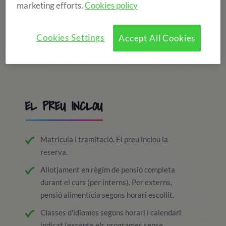
marketing efforts.
Cookies policy
Cookies Settings
Accept All Cookies
EL PREU INCLOU
Matricula i tramitació. El preu inclou la
reserva.
Allotjament en règim de pensió completa
durant el curs (per interns). Per externs,
pensió alimenticia segons horari escollit.
Classes d'idiomes segons horari i calendari
indicat (excepte els programes sense