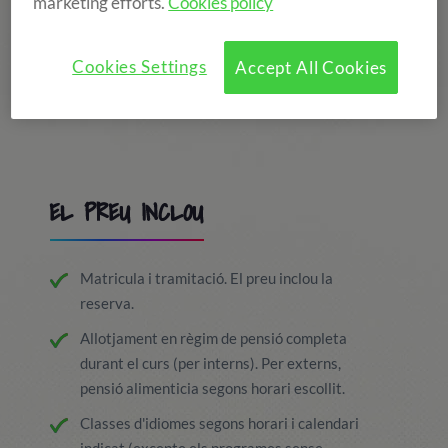
marketing efforts.
Cookies policy
Cookies Settings
Accept All Cookies
EL PREU INCLOU
Matricula i tramitació. El preu inclou la
reserva.
Allotjament en règim de pensió completa
durant el curs (per interns). Per externs,
pensió alimenticia segons horari escollit.
Classes d'idiomes segons horari i calendari