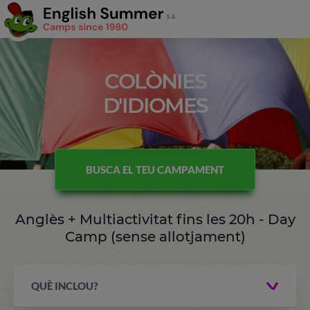
COLÒNIES
D'IDIOMES
BUSCA EL TEU CAMPAMENT
Anglès + Multiactivitat fins les 20h - Day
Camp (sense allotjament)
QUÈ INCLOU?