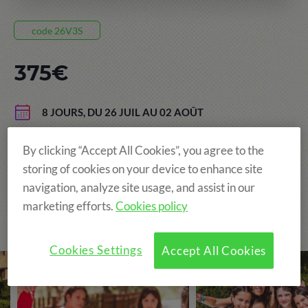
code 26V3S
375€
8 JOURS, DU 26 JUIL AU 02 AOÛT
VALLCLARA
By clicking “Accept All Cookies”, you agree to the
AGES: DE 5 À 13 ANS
storing of cookies on your device to enhance site
navigation, analyze site usage, and assist in our
marketing efforts.
Cookies policy
The Original and still the Best!
Cookies Settings
Accept All Cookies