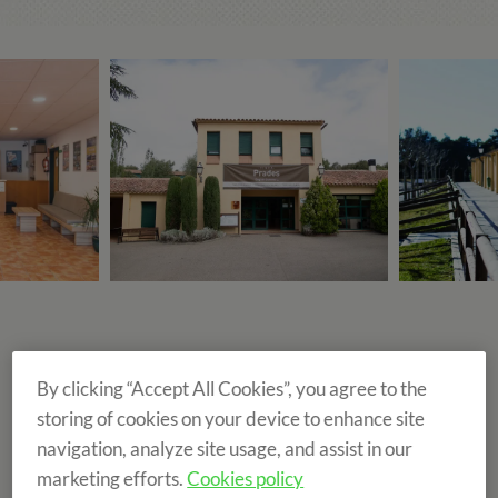
Localisation et environment d'English Summer
By clicking “Accept All Cookies”, you agree to the
Prades
storing of cookies on your device to enhance site
Au cœur des montagnes et des riches forêts de Prades, zone
navigation, analyze site usage, and assist in our
classée Patrimoine immatériel de l’UNESCO du département
marketing efforts.
Cookies policy
du Baix Camp, se trouve le Domaine de Prades, l’un de nos