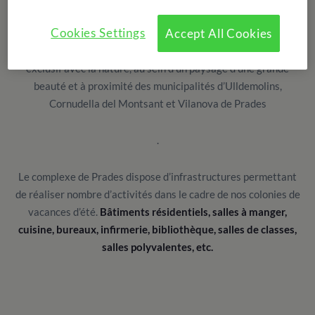
centres de colonies de vacances d’été en Catalogne, offrant un
Cookies Settings
Accept All Cookies
cadre des plus privilégiés pour un séjour linguistique et de
vacances d’été en Espagne. Un lieu qui offre un contact
exclusif avec la nature, au sein d’un paysage d’une grande
beauté et à proximité des municipalités d’Ulldemolins,
Cornudella del Montsant et Vilanova de Prades
.
Le complexe de Prades dispose d’infrastructures permettant
de réaliser nombre d’activités dans le cadre de nos colonies de
vacances d’été.
Bâtiments résidentiels, salles à manger,
cuisine, bureaux, infirmerie, bibliothèque, salles de classes,
salles polyvalentes, etc.