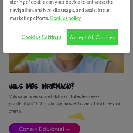
storing of cookies on your device to enhance site
navigation, analyze site usage, and assist in our
marketing efforts.
Cookies policy
Cookies Settings
Accept All Cookies
VOLS MÉS INFORMACIÓ?
Vols saber més sobre Edulònia i totes les seves
possibilitats? Entra a la pàgina web i coneix tota la nostra
oferta!
Coneix Edulònia!