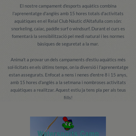
El nostre campament d'esports aquàtics combina
l'aprenentatge d'anglès amb 15 hores totals d'activitats
aquàtiques en el Reial Club Nàutic d'Altafulla com són:
snorkeling, caiac, paddle surf o windsurf. Durant el curs es
fomentarà la sensibilització pel medi natural i les normes
bàsiques de seguretat a la mar.
Anima't a provar un dels campaments d'estiu aquàtics més
sol·licitats en els últims temps, on la diversió i l'aprenentatge
estan assegurats. Enfocat a nens i nenes d'entre 8 i 15 anys,
amb 15 hores d'anglès a la setmana i nombroses activitats
aquàtiques a realitzar. Aquest estiu ja tens pla per als teus
fills!