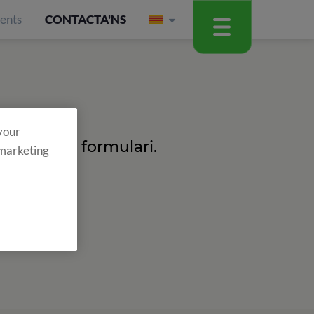
ients
CONTACTA'NS
 your
l següent formulari.
 marketing