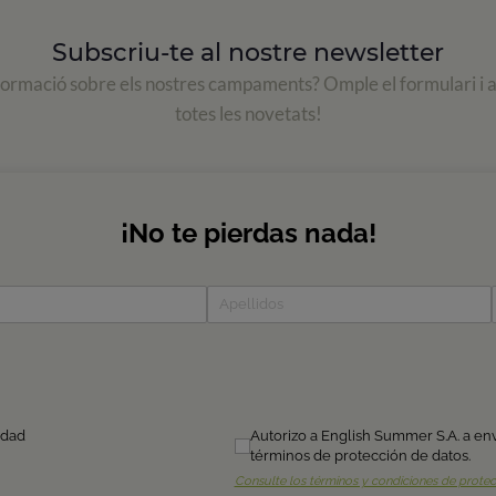
Subscriu-te al nostre newsletter
formació sobre els nostres campaments? Omple el formulari i 
totes les novetats!