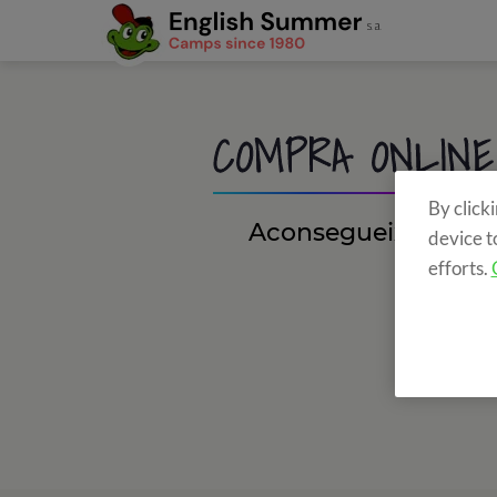
COMPRA ONLINE
By click
Aconsegueix ràpidam
device t
efforts.