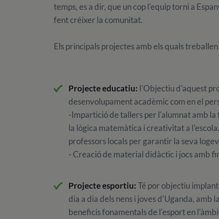
temps, es a dir, que un cop l'equip torni a Espa
fent créixer la comunitat.
Els principals projectes amb els quals treballen
Projecte educatiu:
l'Objectiu d'aquest pro
desenvolupament acadèmic com en el perso
-Impartició de tallers per l'alumnat amb la f
la lògica matemàtica i creativitat a l'escola
professors locals per garantir la seva logev
- Creació de material didàctic i jocs amb f
Projecte esportiu:
Té por objectiu implantar
dia a dia dels nens i joves d'Uganda, amb la
beneficis fonamentals de l'esport en l'àmbit 