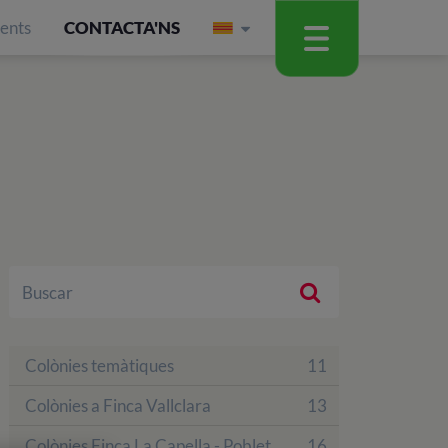
ients
CONTACTA'NS
Colònies temàtiques
11
Colònies a Finca Vallclara
13
Colònies Finca La Capella - Poblet
16