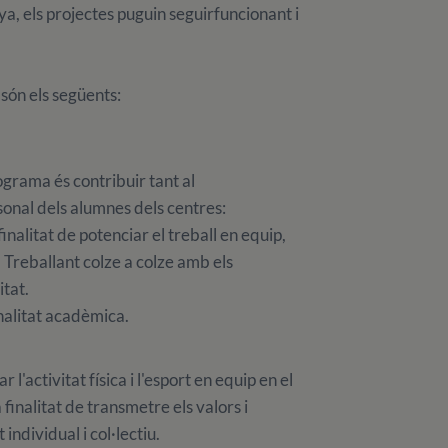
nya, els projectes puguin seguirfuncionant i
 són els següents:
grama és contribuir tant al
nal dels alumnes dels centres:
inalitat de potenciar el treball en equip,
. Treballant colze a colze amb els
itat.
inalitat acadèmica.
 l'activitat física i l'esport en equip en el
 finalitat de transmetre els valors i
individual i col·lectiu.