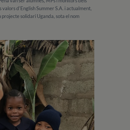
Pena van ser alumnes, MPs i monitors dels
 valors d'English Summer S.A. i actualment,
 projecte solidari Uganda, sota el nom