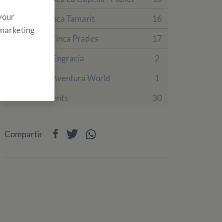
 your
Colònies Finca Tamarit
16
 marketing
Colònies a Finca Prades
17
Hotel Villa Engracia
2
Sobre PortAventura World
1
Esdeveniments
30
Compartir