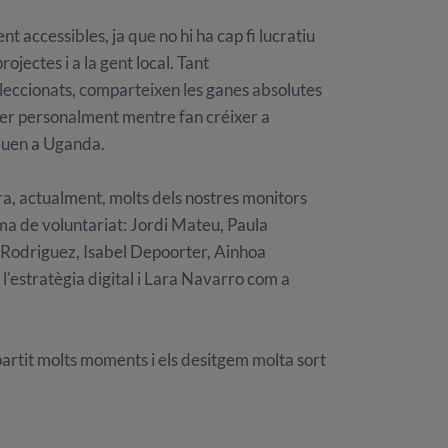
accessibles, ja que no hi ha cap fi lucratiu
projectes i a la gent local. Tant
leccionats, comparteixen les ganes absolutes
xer personalment mentre fan créixer a
euen a Uganda.
a, actualment, molts dels nostres monitors
a de voluntariat: Jordi Mateu, Paula
Rodriguez, Isabel Depoorter, Ainhoa ​​
l'estratègia digital i Lara Navarro com a
rtit molts moments i els desitgem molta sort