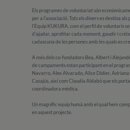
Els programes de voluntariat són econòmicament 
per a l'associació. Tots els diners es destina als 
l'Equip KUKURA, com el perfil de voluntaris se
d'ajudar, aprofitar cada moment, gaudir i créi
cadascuna de les persones amb les quals es cr
A més dels co-fundadors Bea, Albert i Alejandr
de campaments estan participant en el program
Navarro, Alex Alvarado, Alice Didier, Adriana 
Casajús, així com Claudia Aldabó que els porta 
coordinadora mèdica.
Un magnífic equip humà amb el qual hem compa
en aquest projecte.