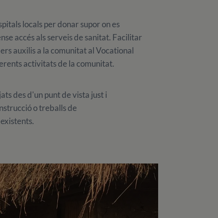
itals locals per donar supor on es
ense accés als serveis de sanitat. Facilitar
mers auxilis a la comunitat al Vocational
rents activitats de la comunitat.
ats des d'un punt de vista just i
nstrucció o treballs de
existents.