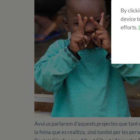
By click
device t
efforts.
Avui us parlarem d'aquests projectes que tant
la feina que es realitza, sinó també per les pe