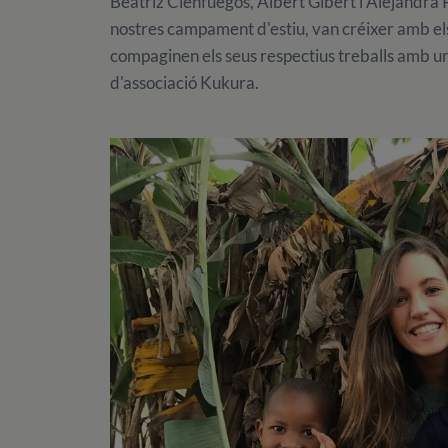
Beatriz Cienfuegos, Albert Gibert i Alejandra 
nostres campament d'estiu, van créixer amb els
compaginen els seus respectius treballs amb un
d'associació Kukura.