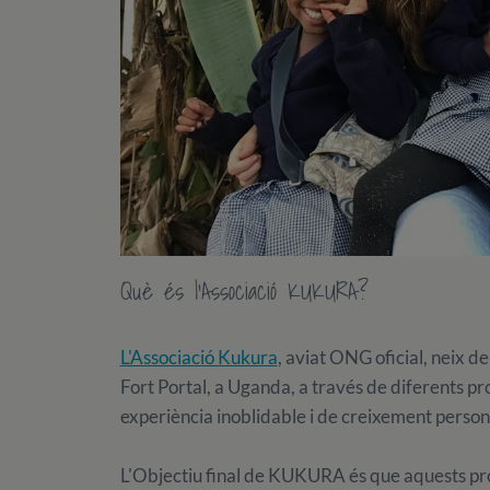
Què és l'Associació KUKURA?
L'Associació Kukura
, aviat ONG oficial, neix de
Fort Portal, a Uganda, a través de diferents pr
experiència inoblidable i de creixement persona
L'Objectiu final de KUKURA és que aquests proj