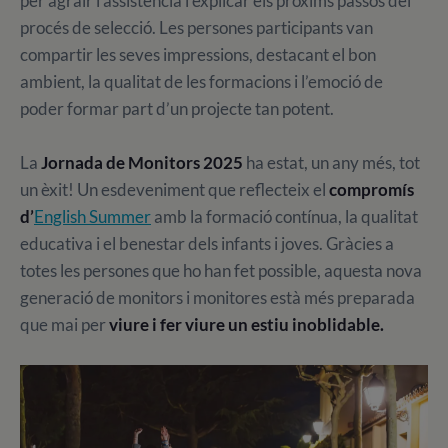
per agrair l’assistència i explicar els pròxims passos del
procés de selecció. Les persones participants van
compartir les seves impressions, destacant el bon
ambient, la qualitat de les formacions i l’emoció de
poder formar part d’un projecte tan potent.
La
Jornada de Monitors 2025
ha estat, un any més, tot
un èxit! Un esdeveniment que reflecteix el
compromís
d’
English Summer
amb la formació contínua, la qualitat
educativa i el benestar dels infants i joves. Gràcies a
totes les persones que ho han fet possible, aquesta nova
generació de monitors i monitores està més preparada
que mai per
viure i fer viure un estiu inoblidable.