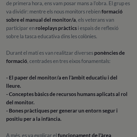
de primera hora, ens vam posar mans a l’obra. El grup es
va dividir: mentre els nous monitors rebien
formació
sobre el manual del monitor/a
, els veterans van
participar en
roleplays pràctics
i espais de reflexió
sobre la tasca educativa dins les colònies.
Durant el matí es van realitzar diverses
ponències de
formació
, centrades en tres eixos fonamentals:
- El paper del monitor/a en l’àmbit educatiu i del
lleure.
- Conceptes bàsics de recursos humans aplicats al rol
del monitor.
- Bones pràctiques per generar un entorn segur i
positiu per a la infància.
A més, es va explicar el
funcionament de l’àrea