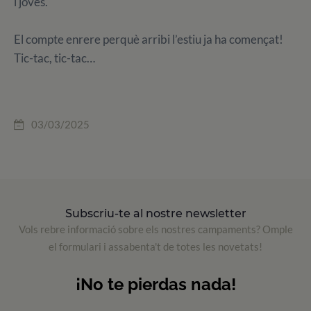
i joves.
El compte enrere perquè arribi l’estiu ja ha començat!
Tic-tac, tic-tac…
03/03/2025
Subscriu-te al nostre newsletter
Vols rebre informació sobre els nostres campaments? Omple
el formulari i assabenta't de totes les novetats!