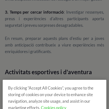
3. Temps per cercar informació
: Investigar ressenyes,
preus i experiències d'altres participants aporta
seguretat i preveu sorpreses desagradables.
En resum, preparar aquests plans d'estiu per a joves
amb anticipació contribueix a viure experiències més
enriquidores i gratificants.
Activitats esportives i d'aventura
By clicking “Accept All Cookies”, you agree to the
Per aquells nens i nenes plenes d'energia, l'esport i
storing of cookies on your device to enhance site
l'adrenalina poden convertir-se en l'eix dels seus plans
navigation, analyze site usage, and assist in our
d'estiu. L'objectiu és combinar
l'exercici físic
amb
marketing efforts.
Cookies policy