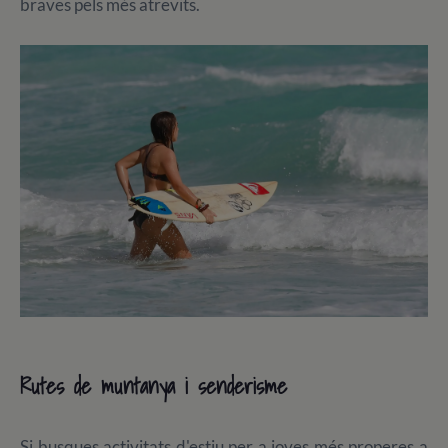
braves pels més atrevits.
Rutes de muntanya i senderisme
Si busques activitats d'estiu per a joves més properes a