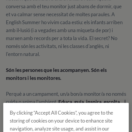
conversa amb el teu monitor just abans de dormir, que
et va calmar sense necessitat de moltes paraules. A
English Summer ho vivim cada estiu: els infants arriben
amb il·lusió (i a vegades amb una miqueta de por) i
marxen amb records per a tota la vida. El secret? No
només són les activitats, ni les classes d'anglès, ni
l'entorn natural.
Són les persones que les acompanyen. Són els
monitors i les monitores.
Perquè a un campament, un/a bon/a monitor/a no només
cuida o anima l'ambient.
Educa, guía, inspira, escolta... i
deixa emprempta.
By clicking “Accept All Cookies”, you agree to the
storing of cookies on your device to enhance site
Monitors: molt més que dinamitzadors d'activitats
navigation, analyze site usage, and assist in our