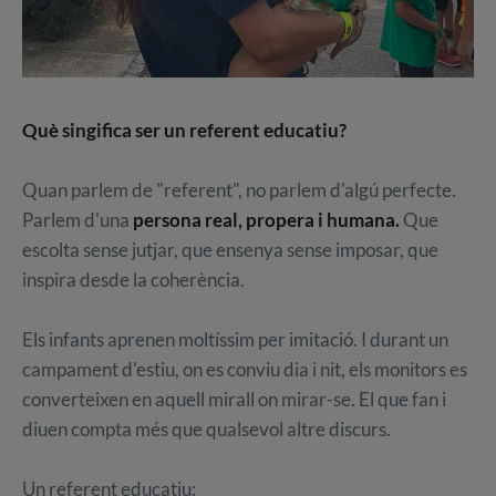
Què singifica ser un referent educatiu?
Quan parlem de "referent", no parlem d'algú perfecte.
Parlem d'una
persona real, propera i humana.
Que
escolta sense jutjar, que ensenya sense imposar, que
inspira desde la coherència.
Els infants aprenen moltíssim per imitació. I durant un
campament d'estiu, on es conviu dia i nit, els monitors es
converteixen en aquell mirall on mirar-se. El que fan i
diuen compta més que qualsevol altre discurs.
Un referent educatiu: